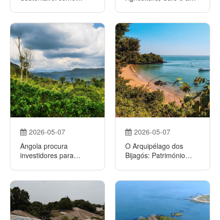
Vector de Diversificação
Nova Fase da
Económica
Cooperação
Estratégica
2026-05-07
2026-05-07
Angola procura
O Arquipélago dos
investidores para
Bijagós: Património
revitalizar o sector do
Mundial, Biodiversidade
café
e Desenvolvimento
Sustentável