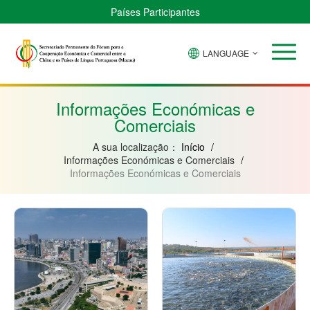
Países Participantes
LANGUAGE
Brasil
Cabo
China
Guiné-
Angola
Guiné
Verde
Bissau
Moçambique
Equatorial
Informações Económicas e
Comerciais
A sua localização：
Início
/
Informações Económicas e Comerciais
/
Informações Económicas e Comerciais