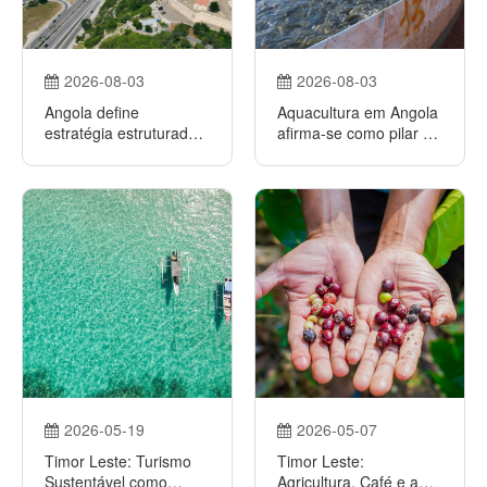
2026-08-03
2026-08-03
Angola define
Aquacultura em Angola
estratégia estruturada
afirma-se como pilar da
para posicionar o
segurança alimentar e
turismo como novo
da economia azul
motor de crescimento
2026-05-19
2026-05-07
Timor Leste: Turismo
Timor Leste:
Sustentável como
Agricultura, Café e a