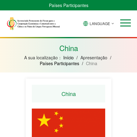
Países Participantes
LANGUAGE
Brasil
Cabo
China
Guiné-
Angola
Guiné
Verde
Bissau
Moçambique
Equatorial
China
A sua localização：
Início
/
Apresentação
/
Países Participantes
/
China
China