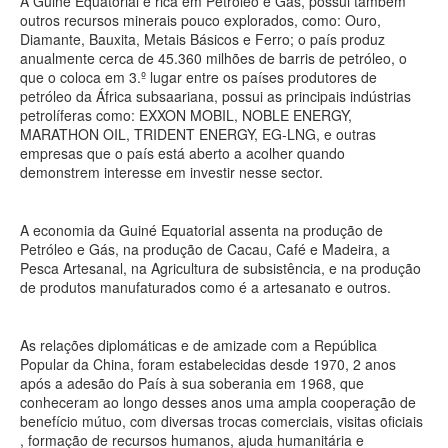
A Guiné Equatorial é rica em Petróleo e Gás, possui também
outros recursos minerais pouco explorados, como: Ouro,
Diamante, Bauxita, Metais Básicos e Ferro; o país produz
anualmente cerca de 45.360 milhões de barris de petróleo, o
que o coloca em 3.º lugar entre os países produtores de
petróleo da África subsaariana, possui as principais indústrias
petrolíferas como: EXXON MOBIL, NOBLE ENERGY,
MARATHON OIL, TRIDENT ENERGY, EG-LNG, e outras
empresas que o país está aberto a acolher quando
demonstrem interesse em investir nesse sector.
A economia da Guiné Equatorial assenta na produção de
Petróleo e Gás, na produção de Cacau, Café e Madeira, a
Pesca Artesanal, na Agricultura de subsistência, e na produção
de produtos manufaturados como é a artesanato e outros.
As relações diplomáticas e de amizade com a República
Popular da China, foram estabelecidas desde 1970, 2 anos
após a adesão do País à sua soberania em 1968, que
conheceram ao longo desses anos uma ampla cooperação de
benefício mútuo, com diversas trocas comerciais, visitas oficiais
, formação de recursos humanos, ajuda humanitária e