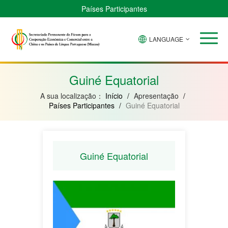
Países Participantes
LANGUAGE
Brasil
Cabo
China
Guiné-
Angola
Guiné
Verde
Bissau
Moçambique
Equatorial
Guiné Equatorial
A sua localização：
Início
/
Apresentação
/
Países Participantes
/
Guiné Equatorial
Guiné Equatorial