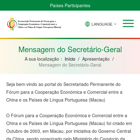
Países Participantes
LANGUAGE
Brasil
Cabo
China
Guiné-
Angola
Guiné
Verde
Bissau
Moçambique
Equatorial
Mensagem do Secretário-Geral
A sua localização：
Início
/
Apresentação
/
Mensagem do Secretário-Geral
Seja bem-vindo ao portal do Secretariado Permanente do
Fórum para a Cooperação Económica e Comercial entre a
China e os Países de Língua Portuguesa (Macau)
O Fórum para a Cooperação Económica e Comercial entre a
China e os Países de Língua Portuguesa (Macau) foi criado em
Outubro de 2003, em Macau, por iniciativa do Governo Central
da China, sendo organizado pelo Ministério do Comércio da