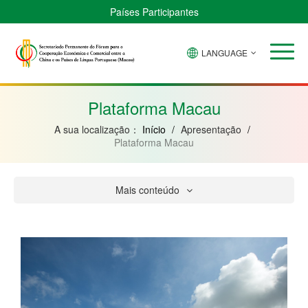
Países Participantes
LANGUAGE
Brasil
Cabo
China
Guiné-
Angola
Guiné
Verde
Bissau
Moçambique
Equatorial
Plataforma Macau
A sua localização：
Início
/
Apresentação
/
Plataforma Macau
Mais conteúdo