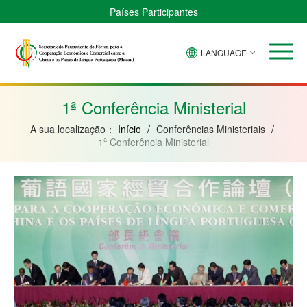
Países Participantes
LANGUAGE
Brasil
Cabo
China
Guiné-
Angola
Guiné
Verde
Bissau
Moçambique
Equatorial
1ª Conferência Ministerial
A sua localização：
Início
/
Conferências Ministeriais
/
1ª Conferência Ministerial