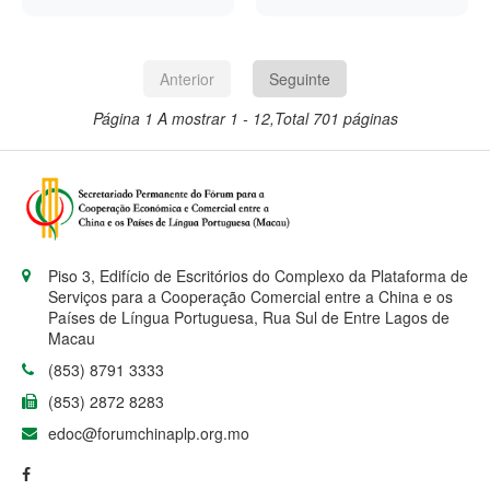
pela Orquestra Chinesa
Renhuo, encontrou-se
em São Paulo
Presidente da
Pequim, na Conferência
de Xangai, realizou-se
na semana passada,
Bilateral de Cooperação
Câmara Municipal
recentemente no Teatro
com o novo Presidente
Empresarial com
de Bissau
B32, em São Paulo, no
da Câmara Municipal
Líderes da Indústria
Anterior
Seguinte
âmbito do Ano Cultural
de Bissau, Umaro
Chinesa.
China-Brasil 2026.
Baldé.
Página 1
A mostrar 1 - 12,Total 701 páginas
Piso 3, Edifício de Escritórios do Complexo da Plataforma de
Serviços para a Cooperação Comercial entre a China e os
Países de Língua Portuguesa, Rua Sul de Entre Lagos de
Macau
(853) 8791 3333
(853) 2872 8283
edoc@forumchinaplp.org.mo