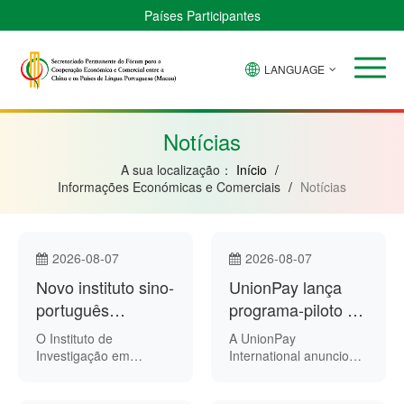
Países Participantes
LANGUAGE
Brasil
Cabo
China
Guiné-
Angola
Guiné
Verde
Bissau
Moçambique
Equatorial
Notícias
A sua localização：
Início
/
Informações Económicas e Comerciais
/
Notícias
2026-08-07
2026-08-07
Novo instituto sino-
UnionPay lança
português
programa-piloto de
promove inovação
pagamentos
O Instituto de
A UnionPay
tecnológica na
transfronteiriços
Investigação em
International anunciou
Tecnologia de
recentemente um
aviação
por código QR
Simulação de Aviação
programa-piloto de
entre China e