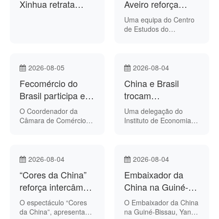
soluções destinadas ao
Xinhua retrata
em Angola, Zhang Bin.
Aveiro reforça
comércio electrónico.
quase cinco
cooperação com
Uma equipa do Centro
décadas das
instituto chinês na
de Estudos do
Ambiente e do Mar
relações entre a
investigação
(CESAM) e do
China e o Brasil
marinha
Departamento de
Biologia da
2026-08-05
2026-08-04
Universidade de Aveiro
Fecomércio do
China e Brasil
deslocou-se
Brasil participa em
recentemente a Xangai
trocam
para reforçar a
conferência sobre
experiências sobre
O Coordenador da
Uma delegação do
cooperação com o East
cooperação
biocombustíveis e
Câmara de Comércio
Instituto de Economia
China Sea Fisheries
Exterior (Fecomex) da
Agrícola e
empresarial na
segurança
Research Institute
Federação do Comércio
Desenvolvimento (IAED,
(ECSFRI), da Chinese
China
alimentar
de Bens, Serviços e
na sigla inglesa), da
Academy of Fishery
Turismo do Estado de
Academia Chinesa de
2026-08-04
Sciences.
2026-08-04
Goiás do Brasil,
Ciências Agrícolas
“Cores da China”
Embaixador da
Marcelo Gomes,
(CAAS, na sigla
integrará uma
reforça intercâmbio
inglesa), visitou
China na Guiné-
delegação brasileira
recentemente a
cultural entre a
Bissau encontrou-
O espectáculo “Cores
O Embaixador da China
que participará, de 6 a
Embrapa Agroenergia,
China e o Brasil
se com o novo
da China”, apresentado
na Guiné-Bissau, Yang
9 de Agosto, em
em Brasília.