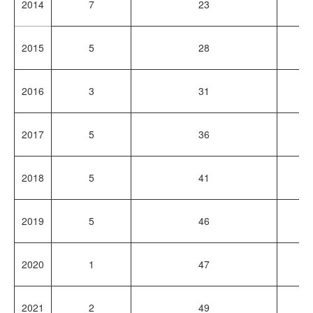
2014
7
23
1
2015
5
28
1
2016
3
31
7
2017
5
36
1
2018
5
41
1
2019
5
46
1
2020
1
47
4
2021
2
49
1