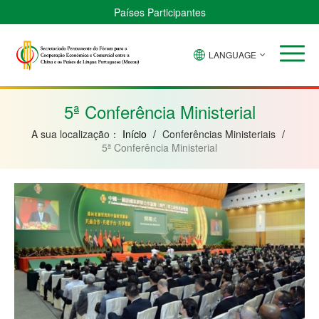
Países Participantes
LANGUAGE
Brasil
Cabo
China
Guiné-
Angola
Guiné
Verde
Bissau
Moçambique
Equatorial
5ª Conferência Ministerial
A sua localização：
Início
/
Conferências Ministeriais
/
5ª Conferência Ministerial