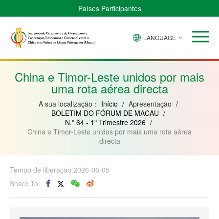
Países Participantes
LANGUAGE
Brasil
Cabo
China
Guiné-
Angola
Guiné
Verde
Bissau
Moçambique
Equatorial
China e Timor-Leste unidos por mais
uma rota aérea directa
A sua localização：
Início
/
Apresentação
/
BOLETIM DO FÓRUM DE MACAU
/
N.º 64 - 1º Trimestre 2026
/
China e Timor-Leste unidos por mais uma rota aérea
directa
Tempo de liberação:2026-06-05
Share To: