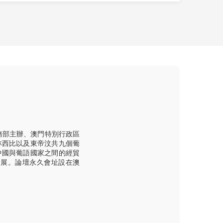
務部主辦、澳門特別行政區
林西比以及東帝汶共九個葡
中國與葡語國家之間的經貿
發展。論壇永久會址設在澳