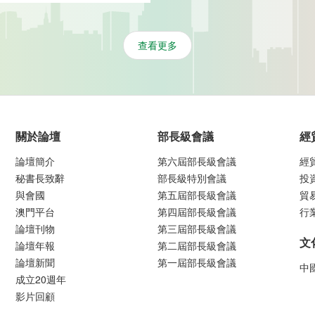
查看更多
關於論壇
部長級會議
經
論壇簡介
第六屆部長級會議
經
秘書長致辭
部長級特別會議
投
與會國
第五屆部長級會議
貿
澳門平台
第四屆部長級會議
行
論壇刊物
第三屆部長級會議
文
論壇年報
第二屆部長級會議
論壇新聞
第一屆部長級會議
中
成立20週年
影片回顧