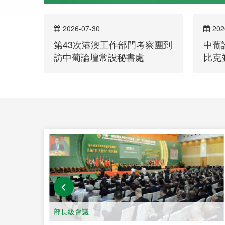
2026-07-27
202
察團到
中葡論壇常設秘書處訪問莫桑
中葡
比克並參加中葡企業經貿合作
問佛
洽談會
第六屆部長級會議