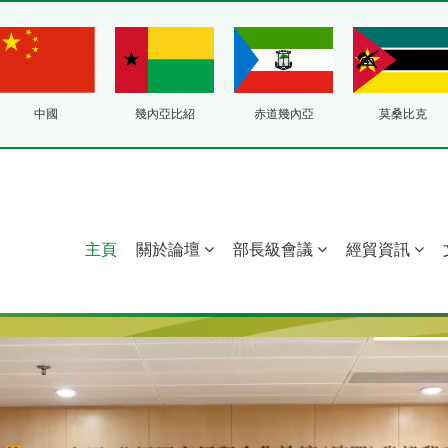
中國
幾內亞比紹
赤道幾內亞
莫桑比克
主頁
關於論壇
部長級會議
經貿資訊