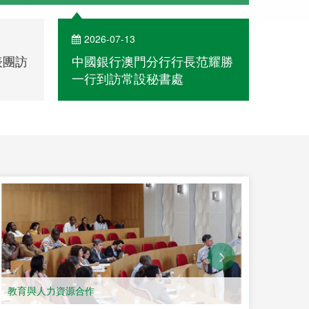
2026-07-09
202
范耀勝
中葡文化週歌舞匯演京城登場
青海
文化
文化交流
教育