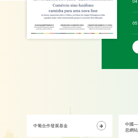
04
05
中國—
中葡合作發展基金
息網站