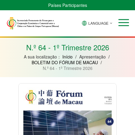
Países Participantes
LANGUAGE
Brasil
Cabo
China
Guiné-
Angola
Guiné
Verde
Bissau
Moçambique
Equatorial
N.º 64 - 1º Trimestre 2026
A sua localização：
Início
/
Apresentação
/
BOLETIM DO FÓRUM DE MACAU
/
N.º 64 - 1º Trimestre 2026