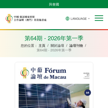
與會國
LANGUAGE
安
巴
佛
中
幾
赤
莫
葡
聖
東
哥
西
得
國
內
道
桑
萄
多
帝
拉
角
亞
幾
比
牙
美
汶
第64期 - 2026年第一季
比
內
克
和
紹
亞
普
您的位置：
主頁
/
關於論壇
/
論壇刊物
/
林
第64期 - 2026年第一季
西
比