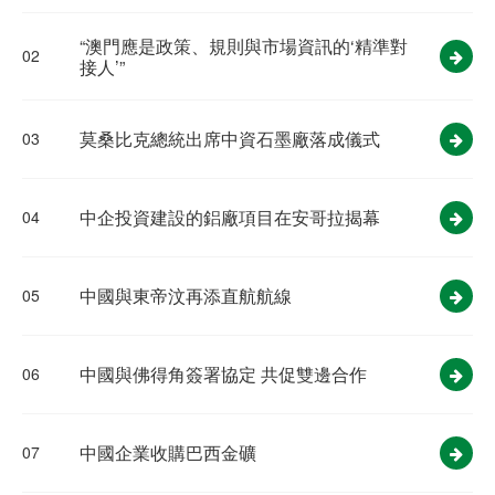
“澳門應是政策、規則與市場資訊的‘精準對
02
接人’”
莫桑比克總統出席中資石墨廠落成儀式
03
中企投資建設的鋁廠項目在安哥拉揭幕
04
中國與東帝汶再添直航航線
05
中國與佛得角簽署協定 共促雙邊合作
06
中國企業收購巴西金礦
07