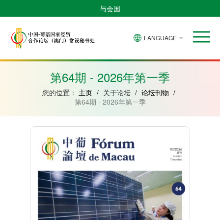
与会国
LANGUAGE
安
巴
佛
中
几
赤
莫
葡
圣
东
哥
西
得
国
內
道
桑
萄
多
帝
拉
角
亚
几
比
牙
美
汶
第64期 - 2026年第一季
比
內
克
和
绍
亚
普
您的位置：
主页
/
关于论坛
/
论坛刊物
/
林
第64期 - 2026年第一季
西
比