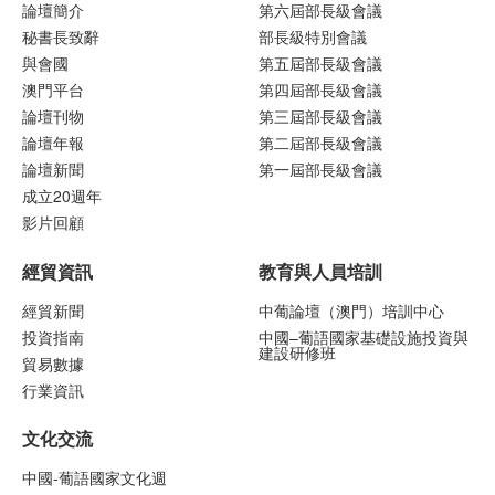
論壇簡介
第六屆部長級會議
秘書長致辭
部長級特別會議
與會國
第五屆部長級會議
澳門平台
第四屆部長級會議
論壇刊物
第三屆部長級會議
論壇年報
第二屆部長級會議
論壇新聞
第一屆部長級會議
成立20週年
影片回顧
經貿資訊
教育與人員培訓
經貿新聞
中葡論壇（澳門）培訓中心
投資指南
中國–葡語國家基礎設施投資與
建設研修班
貿易數據
行業資訊
文化交流
中國-葡語國家文化週