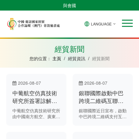
與會國
LANGUAGE
安
巴
佛
中
幾
赤
莫
葡
聖
東
哥
西
得
國
內
道
桑
萄
多
帝
拉
角
亞
幾
比
牙
美
汶
經貿新聞
比
內
克
和
紹
亞
普
您的位置：
主頁
/
經貿資訊
/
經貿新聞
林
西
比
2026-08-07
2026-08-07
中葡航空仿真技術
銀聯國際啟動中巴
研究所簽署諒解備
跨境二維碼互聯互
忘錄 助力航空科技
通試運行 助力深化
中葡航空仿真技術研究所
銀聯國際近日宣布，啟動
協同創新
兩國支付合作
由中國南方航空、廣東工
中巴跨境二維碼支付互聯
業大學、澳門聖若瑟大學
互通試運行。
和葡萄牙馬德拉大學共同
組建，今年6月在廣州揭