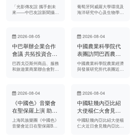
五十年友好歷程
化海洋研究合作
「光影傳友誼 攜手創未
葡萄牙阿威羅大學環境及
來——中巴友誼新聞攝影
海洋研究中心及生物學系
展」近日在巴西首都巴西
研究團隊近日赴上海，與
利亞的國會眾議院速記廳
中國水產科學研究院東海
開幕。本次展覽展出新華
水產研究所開展合作交
社1978年至2026年間拍
流。
2026-08-05
2026-08-04
攝的30餘幅照片，生動
中巴舉辦企業合作
中國農業科學院代
呈現中巴近五十年雙邊關
係的發展歷程。
會議 共拓投資合作
表團訪問巴西農業
新機遇
研究院
巴西戈亞斯州商品、服務
中國農業科學院農業經濟
和旅遊業商業聯合會對外
與發展研究所代表團近日
貿易辦公室主任馬塞洛·
訪問位於巴西利亞的巴西
戈梅斯（Marcelo
農業研究院農業能源研究
Gomes）將率代表團出
中心，雙方圍繞生物燃料
席於8月6日至9日在北京
生產、糧食與能源協調發
2026-08-04
2026-08-04
舉行的中巴企業合作會
展等議題進行交流。
《中國色》音樂會
中國駐幾內亞比紹
議。
在聖保羅上演 助力
大使楊仁火會見比
中巴文化交流
紹市新任市長巴爾
上海民族樂團《中國色》
中國駐幾內亞比紹大使楊
德
音樂會近日在聖保羅B32
仁火近日會見幾內亞比紹
劇院舉行。
首都比紹市新任市長烏馬