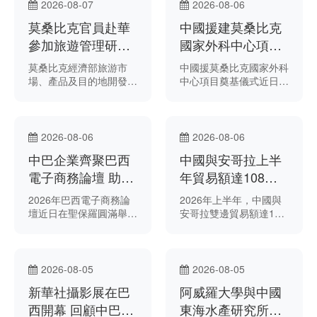
牌成立。
2026-08-07
2026-08-06
莫桑比克官員赴華
中國援建莫桑比克
參加旅遊管理研修
國家外科中心項目
班
正式奠基
莫桑比克經濟部旅游市
中國援莫桑比克國家外科
場、產品及目的地開發與
中心項目奠基儀式近日在
旅游資訊處處長奧菲莉亞
馬普托中心醫院舉行。
·穆塞亞（Ofélia
Musseia）近日出席在海
南舉辦的2026年葡語國
2026-08-06
2026-08-06
家旅游管理研修班。
中巴企業齊聚巴西
中國與安哥拉上半
電子商務論壇 助力
年貿易額達108億
深化雙邊電商合作
美元
2026年巴西電子商務論
2026年上半年，中國與
壇近日在聖保羅圓滿舉
安哥拉雙邊貿易額達108
行，匯聚眾多企業、專家
億美元。
及業界人士，集中展示電
子商務領域的最新發展趨
勢和行業解決方案。
2026-08-05
2026-08-05
新華社攝影展在巴
阿威羅大學與中國
西開幕 回顧中巴近
東海水產研究所深