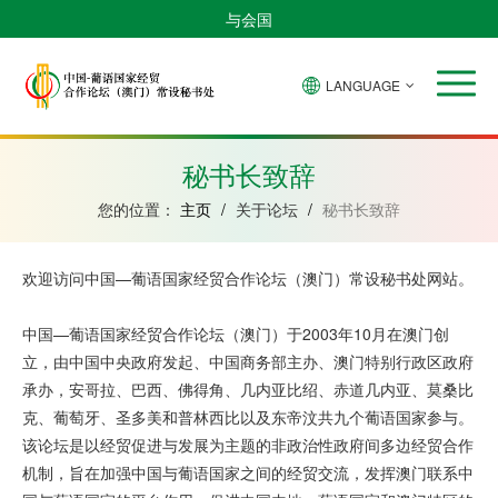
与会国
LANGUAGE
安
巴
佛
中
几
赤
莫
葡
圣
东
哥
西
得
国
內
道
桑
萄
多
帝
拉
角
亚
几
比
牙
美
汶
秘书长致辞
比
內
克
和
绍
亚
普
您的位置：
主页
/
关于论坛
/
秘书长致辞
林
西
比
欢迎访问中国—葡语国家经贸合作论坛（澳门）常设秘书处网站。
中国—葡语国家经贸合作论坛（澳门）于2003年10月在澳门创
立，由中国中央政府发起、中国商务部主办、澳门特别行政区政府
承办，安哥拉、巴西、佛得角、几内亚比绍、赤道几内亚、莫桑比
克、葡萄牙、圣多美和普林西比以及东帝汶共九个葡语国家参与。
该论坛是以经贸促进与发展为主题的非政治性政府间多边经贸合作
机制，旨在加强中国与葡语国家之间的经贸交流，发挥澳门联系中