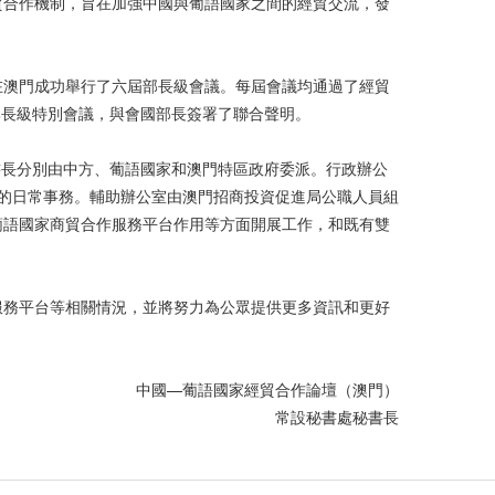
貿合作機制，旨在加強中國與葡語國家之間的經貿交流，發
4年4月在澳門成功舉行了六屆部長級會議。每屆會議均通過了經貿
部長級特別會議，與會國部長簽署了聯合聲明。
書長分別由中方、葡語國家和澳門特區政府委派。行政辦公
的日常事務。輔助辦公室由澳門招商投資促進局公職人員組
葡語國家商貿合作服務平台作用等方面開展工作，和既有雙
服務平台等相關情況，並將努力為公眾提供更多資訊和更好
中國—葡語國家經貿合作論壇（澳門）
常設秘書處秘書長