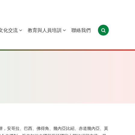
文化交流
教育與人員培訓
聯絡我們
葡萄牙
聖多美和普林西比
東帝汶
承辦，安哥拉、巴西、佛得角、幾內亞比紹、赤道幾內亞、莫