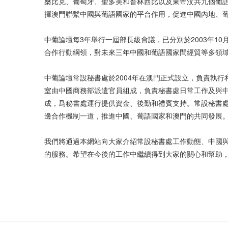
桑比克、葡萄牙、聖多美和普林西比以及東帝汶共九個葡
揮澳門聯繫中國與葡語國家的平台作用，促進中國內地、
中葡論壇每3年舉行一屆部長級會議，已分別於2003年10月、
合作行動綱領，對未來三年中國和葡語國家間經貿等多領域
中葡論壇常設秘書處於2004年在澳門正式設立，負責執
室由中國商務部派遣官員組成，負責秘書處日常工作及與
成，爲秘書處運行提供資金、後勤和禮賓支持。常設秘書
邊合作機制一道，推進中國、葡語國家和澳門的共同發展
我們將通過本網站向大家介紹常設秘書處工作動態、中國
的服務。希望在今後的工作中繼續得到大家的關心和幫助