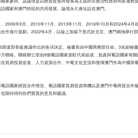
語國家參與。該論壇是以經貿促進與發展為主題的非政治性政府間多邊經
葡語國家和澳門特區的共同發展。論壇永久會址設在澳門。
2006年9月、2010年11月、2013年11月、2016年10月和202
合作進行規劃。2022年4月，以線上加線下形式於北京、澳門兩地舉行
行和跟進部長級會議作出的各項決定。秘書長由中國商務部任命。3名副秘
中方聯絡。聯絡辦公室由9個葡語國家派駐代表組成，負責與葡語國家有關
處在貿易投資促進、人力資源合作、中葡文化交流和發揮澳門作為中國與
。
與葡語國家經貿合作情況、葡語國家貿易投資商機以及澳門中葡商貿合作
，也期待得到你們寶貴的意見和建議。