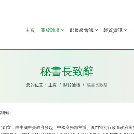
主頁
關於論壇
部長級會議
經貿資訊
中國
幾內亞比紹
赤道幾內亞
莫桑比克
秘書長致辭
您的位置：
主頁
/
關於論壇
/
秘書長致辭
處網站。
在澳門創立，由中國中央政府發起、中國商務部主辦、澳門特別行政區政府