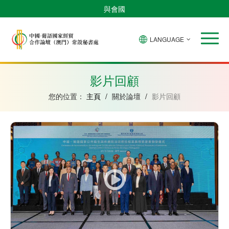
與會國
LANGUAGE
安
巴
佛
中
幾
赤
莫
葡
聖
東
哥
西
得
國
內
道
桑
萄
多
帝
拉
角
亞
幾
比
牙
美
汶
影片回顧
比
內
克
和
紹
亞
普
您的位置：
主頁
/
關於論壇
/
影片回顧
林
西
比