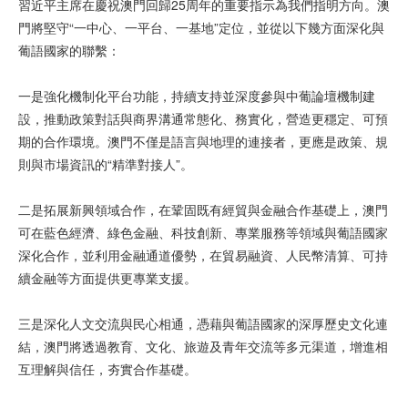
習近平主席在慶祝澳門回歸25周年的重要指示為我們指明方向。澳
門將堅守“一中心、一平台、一基地”定位，並從以下幾方面深化與
葡語國家的聯繫：
一是強化機制化平台功能，持續支持並深度參與中葡論壇機制建
設，推動政策對話與商界溝通常態化、務實化，營造更穩定、可預
期的合作環境。澳門不僅是語言與地理的連接者，更應是政策、規
則與市場資訊的“精準對接人”。
二是拓展新興領域合作，在鞏固既有經貿與金融合作基礎上，澳門
可在藍色經濟、綠色金融、科技創新、專業服務等領域與葡語國家
深化合作，並利用金融通道優勢，在貿易融資、人民幣清算、可持
續金融等方面提供更專業支援。
三是深化人文交流與民心相通，憑藉與葡語國家的深厚歷史文化連
結，澳門將透過教育、文化、旅遊及青年交流等多元渠道，增進相
互理解與信任，夯實合作基礎。