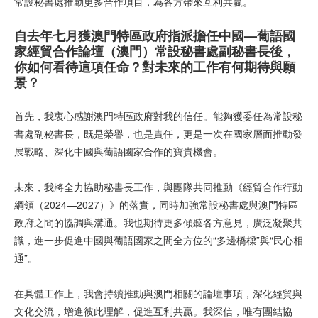
常設秘書處推動更多合作項目，為各方帶來互利共贏。
自去年七月獲澳門特區政府指派擔任中國
—
葡語國
家經貿合作論壇（澳門）常設秘書處副秘書長後，
你如何看待這項任命？對未來的工作有何期待與願
景？
首先，我衷心感謝澳門特區政府對我的信任。能夠獲委任為常設秘
書處副秘書長，既是榮譽，也是責任，更是一次在國家層面推動發
展戰略、深化中國與葡語國家合作的寶貴機會。
未來，我將全力協助秘書長工作，與團隊共同推動《經貿合作行動
綱領（2024—2027）》的落實，同時加強常設秘書處與澳門特區
政府之間的協調與溝通。我也期待更多傾聽各方意見，廣泛凝聚共
識，進一步促進中國與葡語國家之間全方位的“多邊橋樑”與“民心相
通”。
在具體工作上，我會持續推動與澳門相關的論壇事項，深化經貿與
文化交流，增進彼此理解，促進互利共贏。我深信，唯有團結協