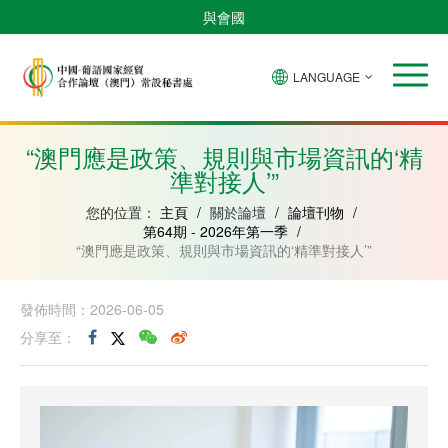
與會國
LANGUAGE
安
巴
佛
中
幾
赤
莫
葡
聖
東
哥
西
得
國
內
道
桑
萄
多
帝
拉
角
亞
幾
比
牙
美
汶
“澳門應是政策、規則與市場資訊的‘精
比
內
克
和
準對接人’”
紹
亞
普
林
西
您的位置：
主頁
/
關於論壇
/
論壇刊物
/
比
第64期 - 2026年第一季
/
“澳門應是政策、規則與市場資訊的‘精準對接人’”
發佈時間：2026-06-05
分享至：