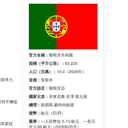
官方名稱：
葡萄牙共和國
面積（平方公里）：
92,225
人口（百萬）：
10.4（2026年）
際競爭力、
首都：
里斯本
官方語言：
葡萄牙語
國家元首：
安東尼奧·若澤·塞古羅
堅持不懈提
總理：
路易斯·蒙特內格羅
貨幣：
歐元（EUR）
匯率：
一人民幣兌 0.13 歐元、一美元
續革新技
兌 0.86 歐元（2026年05月）