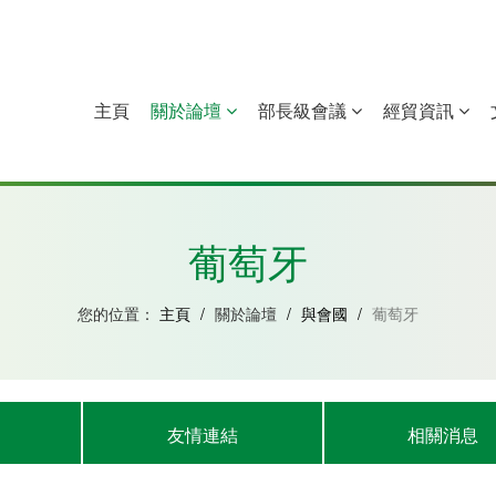
主頁
關於論壇
部長級會議
經貿資訊
中國
幾內亞比紹
赤道幾內亞
莫桑比克
葡萄牙
您的位置：
主頁
/
關於論壇
/
與會國
/
葡萄牙
友情連結
相關消息