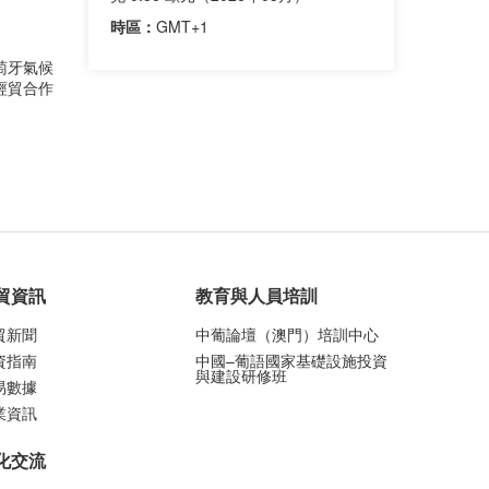
時區：
GMT+1
萄牙氣候
經貿合作
貿資訊
教育與人員培訓
貿新聞
中葡論壇（澳門）培訓中心
資指南
中國–葡語國家基礎設施投資
與建設研修班
易數據
業資訊
化交流