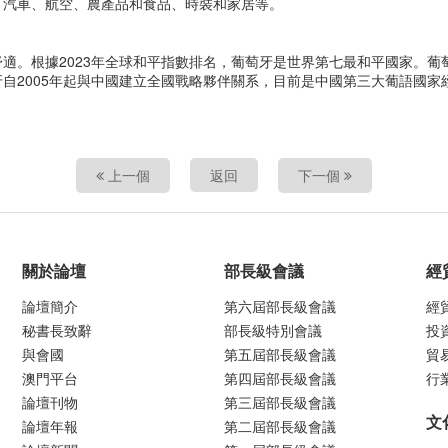
、汽車、航空、農產品和食品、時裝和家居等。
適。根據2023年全球和平指數排名，葡萄牙是世界第七最和平國家。葡
自2005年起與中國建立全國戰略夥伴關系，目前是中國第三大葡語國家
上一個
返回
下一個
關於論壇
部長級會議
經
論壇簡介
第六屆部長級會議
經
秘書長致辭
部長級特別會議
投
與會國
第五屆部長級會議
貿
澳門平台
第四屆部長級會議
行
論壇刊物
第三屆部長級會議
文
論壇年報
第二屆部長級會議