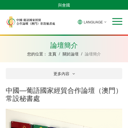
與會國
LANGUAGE
安
巴
佛
中
幾
赤
莫
葡
聖
東
哥
西
得
國
內
道
桑
萄
多
帝
拉
角
亞
幾
比
牙
美
汶
論壇簡介
比
內
克
和
紹
亞
普
您的位置：
主頁
/
關於論壇
/
論壇簡介
林
西
比
更多內容
中國—葡語國家經貿合作論壇（澳門）
常設秘書處