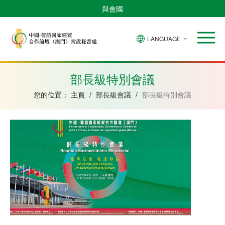
與會國
LANGUAGE
安
巴
佛
中
幾
赤
莫
葡
聖
東
哥
西
得
國
內
道
桑
萄
多
帝
拉
角
亞
幾
比
牙
美
汶
部長級特別會議
比
內
克
和
紹
亞
普
您的位置：
主頁
/
部長級會議
/
部長級特別會議
林
西
比