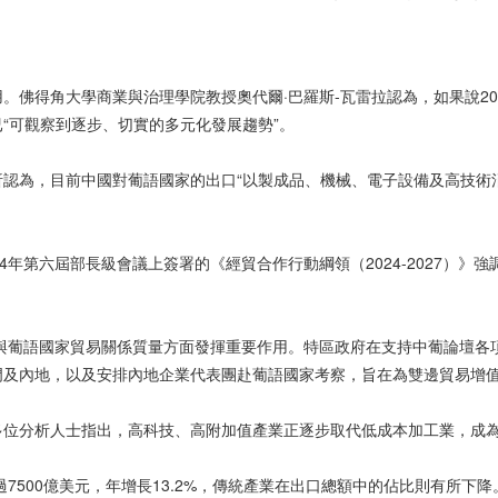
。佛得角大學商業與治理學院教授奧代爾·巴羅斯-瓦雷拉認為，如果說2
“可觀察到逐步、切實的多元化發展趨勢”。
析認為，目前中國對葡語國家的出口“以製成品、機械、電子設備及高技術
年第六屆部長級會議上簽署的《經貿合作行動綱領（2024-2027）》強
與葡語國家貿易關係質量方面發揮重要作用。特區政府在支持中葡論壇各
門及內地，以及安排內地企業代表團赴葡語國家考察，旨在為雙邊貿易增
多位分析人士指出，高科技、高附加值產業正逐步取代低成本加工業，成
過7500億美元，年增長13.2%，傳統產業在出口總額中的佔比則有所