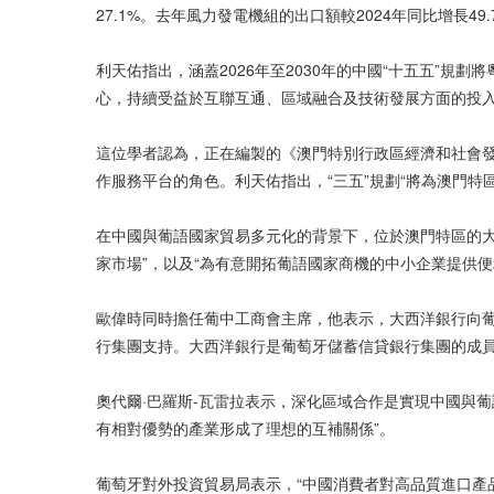
27.1%。去年風力發電機組的出口額較2024年同比增長4
利天佑指出，涵蓋2026年至2030年的中國“十五五”
心，持續受益於互聯互通、區域融合及技術發展方面的投入
這位學者認為，正在編製的《澳門特別行政區經濟和社會發展
作服務平台的角色。利天佑指出，“三五”規劃“將為澳門
在中國與葡語國家貿易多元化的背景下，位於澳門特區的大
家市場”，以及“為有意開拓葡語國家商機的中小企業提供
歐偉時同時擔任葡中工商會主席，他表示，大西洋銀行向葡
行集團支持。大西洋銀行是葡萄牙儲蓄信貸銀行集團的成
奧代爾·巴羅斯-瓦雷拉表示，深化區域合作是實現中國與
有相對優勢的產業形成了理想的互補關係”。
葡萄牙對外投資貿易局表示，“中國消費者對高品質進口產