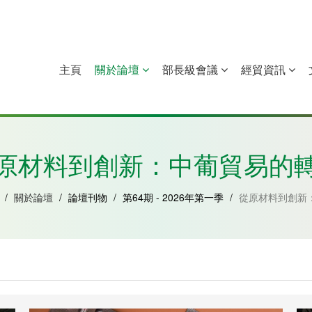
主頁
關於論壇
部長級會議
經貿資訊
中國
幾內亞比紹
赤道幾內亞
莫桑比克
原材料到創新：中葡貿易的
/
關於論壇
/
論壇刊物
/
第64期 - 2026年第一季
/
從原材料到創新