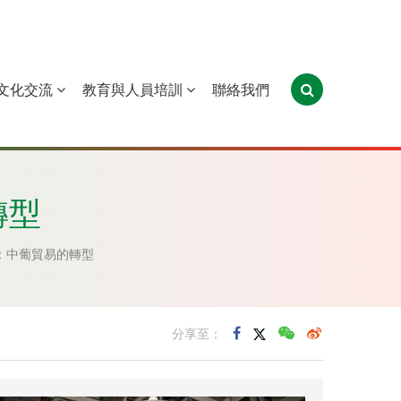
文化交流
教育與人員培訓
聯絡我們
葡萄牙
聖多美和普林西比
東帝汶
轉型
：中葡貿易的轉型
分享至：