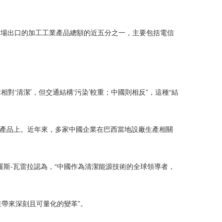
國市場出口的加工工業產品總額的近五分之一，主要包括電信
‘清潔’，但交通結構‘污染’較重；中國則相反”，這種“結
等產品上。近年來，多家中國企業在巴西當地設廠生產相關
巴羅斯-瓦雷拉認為，“中國作為清潔能源技術的全球領導者，
在帶來深刻且可量化的變革”。