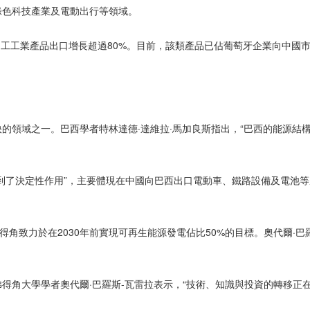
綠色科技產業及電動出行等領域。
科技加工工業產品出口增長超過80%。目前，該類產品已佔葡萄牙企業向中
領域之一。巴西學者特林達德·達維拉·馬加良斯指出，“巴西的能源結構相對
到了決定性作用”，主要體現在中國向巴西出口電動車、鐵路設備及電池
得角致力於在2030年前實現可再生能源發電佔比50%的目標。奧代爾·
得角大學學者奧代爾·巴羅斯-瓦雷拉表示，“技術、知識與投資的轉移正