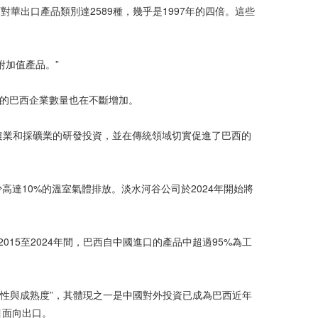
華出口產品類別達2589種，幾乎是1997年的四倍。這些
附加值產品。”
口的巴西企業數量也在不斷增加。
農業和採礦業的研發投資，並在傳統領域切實促進了巴西的
達10%的溫室氣體排放。淡水河谷公司於2024年開始將
15至2024年間，巴西自中國進口的產品中超過95%為工
放性與成熟度”，其體現之一是中國對外投資已成為巴西近年
目面向出口。