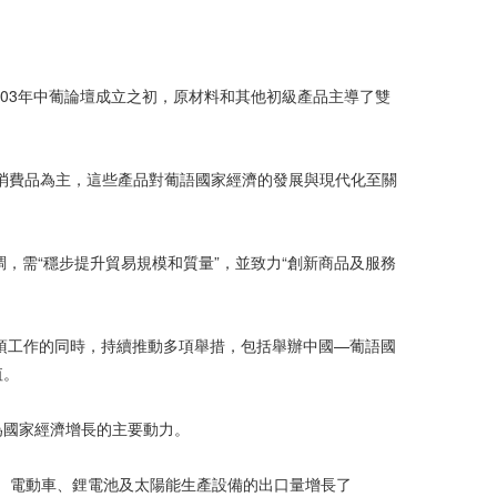
003年中葡論壇成立之初，原材料和其他初級產品主導了雙
消費品為主，這些產品對葡語國家經濟的發展與現代化至關
調，需“穩步提升貿易規模和質量”，並致力“創新商品及服務
項工作的同時，持續推動多項舉措，包括舉辦中國—葡語國
值。
為國家經濟增長的主要動力。
下降。電動車、鋰電池及太陽能生產設備的出口量增長了