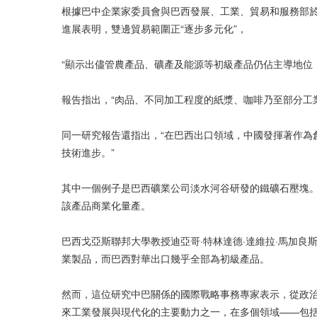
根據巴中企業家委員會與巴西發展、工業、貿易和服務部於去
進展表明，雙邊貿易範圍正“逐步多元化”，
“顯示出儘管農產品、礦產及能源等初級產品仍佔主導地位
報告指出，“肉品、不同加工程度的紙漿、咖啡乃至部分工
同一研究報告還指出，“在巴西出口領域，中國發揮著作為
技術進步。”
其中一個例子是巴西礦業公司淡水河谷研發的鐵礦石壓塊。
該產品商業化量產。
巴西戈亞斯聯邦大學教授迪亞哥·特林達德·達維拉·馬加良斯
業製品，而巴西對華出口幾乎全部為初級產品。
然而，這位研究中巴關係的國際戰略事務專家表示，從政治
來工業發展與現代化的主要動力之一，在多個領域——包