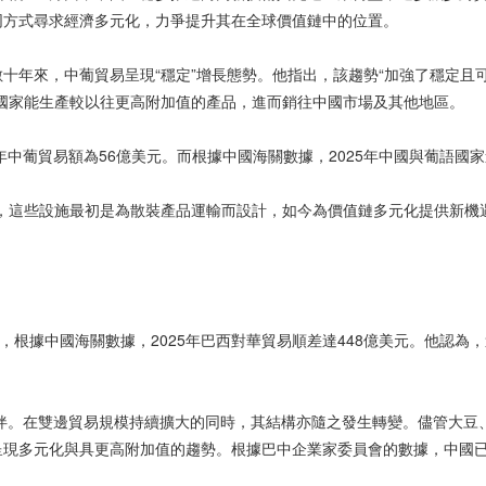
同方式尋求經濟多元化，力爭提升其在全球價值鏈中的位置。
十年來，中葡貿易呈現“穩定”增長態勢。他指出，該趨勢“加強了穩定且可
國家能生產較以往更高附加值的產品，進而銷往中國市場及其他地區。
年中葡貿易額為56億美元。而根據中國海關數據，2025年中國與葡語國家
，這些設施最初是為散裝產品運輸而設計，如今為價值鏈多元化提供新機遇
，根據中國海關數據，2025年巴西對華貿易順差達448億美元。他認為
夥伴。在雙邊貿易規模持續擴大的同時，其結構亦隨之發生轉變。儘管大
呈現多元化與具更高附加值的趨勢。根據巴中企業家委員會的數據，中國