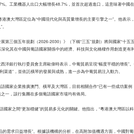
9.7%。工業機器人出口大幅增長48.7%，並首次超過進口，這意味著中國
規劃將粵港澳大灣區定位為“中國現代化與高質量增長的主要引擎之一”。他表
”。
第三個五年規劃（2026-2030）》（下稱“三五”規劃）將與國家“十
特區深化其在中國與葡語國家關係中的經濟、科技與文化橋樑作用創造更有利
西洋銀行執行委員會主席歐偉時表示，中葡貿易呈現“幅度平穩的增長”。
便利渠道”，並依託橫琴的發展與成熟，進一步為中葡貿易注入動力。
語國家企業推廣澳門、橫琴及大灣區，目前相關合作“已有一些成功案例
員之一，該行集團在多個葡語國家市場均有佈局。
葡語國家之間“更加穩健”的貿易多元化的關鍵。他指出，“粵港澳大灣區以
品的需求日益增長”。根據該機構的分析，在高附加值機遇方面，中國對葡