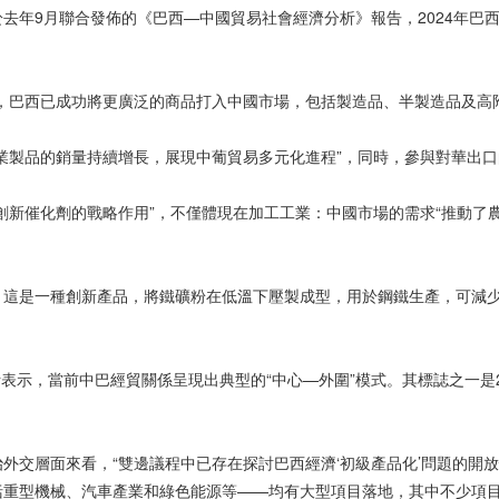
年9月聯合發佈的《巴西—中國貿易社會經濟分析》報告，2024年巴西對
，巴西已成功將更廣泛的商品打入中國市場，包括製造品、半製造品及高
業製品的銷量持續增長，展現中葡貿易多元化進程”，同時，參與對華出
創新催化劑的戰略作用”，不僅體現在加工工業：中國市場的需求“推動了
這是一種創新產品，將鐵礦粉在低溫下壓製成型，用於鋼鐵生產，可減少高
表示，當前中巴經貿關係呈現出典型的“中心—外圍”模式。其標誌之一是20
外交層面來看，“雙邊議程中已存在探討巴西經濟‘初級產品化’問題的開
括重型機械、汽車產業和綠色能源等——均有大型項目落地，其中不少項