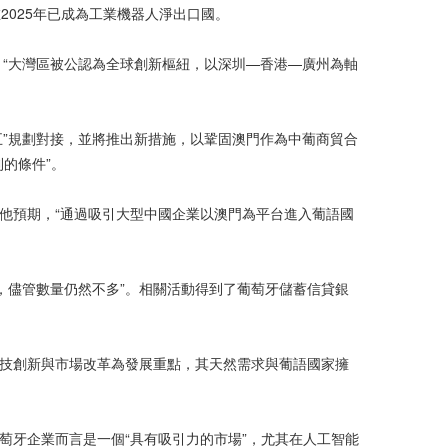
在2025年已成為工業機器人淨出口國。
示，“大灣區被公認為全球創新樞紐，以深圳—香港—廣州為軸
五五”規劃對接，並將推出新措施，以鞏固澳門作為中葡商貿合
的條件”。
他預期，“通過吸引大型中國企業以澳門為平台進入葡語國
，儘管數量仍然不多”。相關活動得到了葡萄牙儲蓄信貸銀
科技創新與市場改革為發展重點，其天然需求與葡語國家擁
萄牙企業而言是一個“具有吸引力的市場”，尤其在人工智能