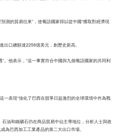
預測的貿易往來”，使葡語國家得以從中國“獲取對經濟現
進出口總額達2258億美元，創歷史新高。
”。他表示，“這一事實符合中國與九個葡語國家的共同利
，這一表現“強化了巴西在競爭日益激烈的全球環境中作為戰
豆、石油和鐵礦石仍在商品貿易中佔主導地位，分析人士與政
已成為巴西加工工業產品的第二大出口市場。