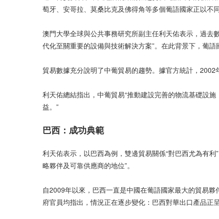
萄牙、安哥拉、莫桑比克及佛得角等多個葡語國家正以不
澳門大學全球與公共事務研究所副主任利天佑表示，過去數
代化至關重要的設備與技術解決方案”。在此背景下，葡語
貿易數據充分說明了中葡貿易的趨勢。據官方統計，2002
利天佑總結指出，中葡貿易“推動建設完善的物流基礎設施
益。”
巴西：成功典範
利天佑表示，以巴西為例，雙邊貿易關係“對巴西尤為有利”
略夥伴及可靠供應商的地位”。
自2009年以來，巴西一直是中國在葡語國家最大的貿易
府官員均指出，情況正在逐步變化：巴西對華出口產品正