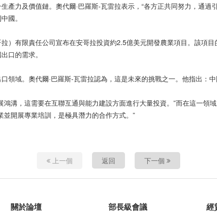
生產力及價值鏈。奧代爾·巴羅斯-瓦雷拉表示，“各方正共同努力，通過
到中國。
拉）有限責任公司宣布在安哥拉投資約2.5億美元開發農業項目。該項目
國出口的需求。
口領域。奧代爾·巴羅斯-瓦雷拉認為，這是未來的挑戰之一。他指出：中
展鴻溝，這需要在互聯互通與能力建設方面進行大量投資。”而在這一領
業並開展專業培訓，是極具潛力的合作方式。”
上一個
返回
下一個
關於論壇
部長級會議
經