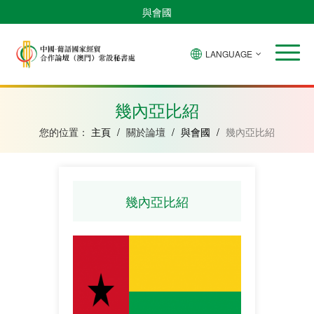
與會國
LANGUAGE
安
巴
佛
中
幾
赤
莫
葡
聖
東
哥
西
得
國
內
道
桑
萄
多
帝
拉
角
亞
幾
比
牙
美
汶
幾內亞比紹
比
內
克
和
紹
亞
普
您的位置：
主頁
/
關於論壇
/
與會國
/
幾內亞比紹
林
西
比
幾內亞比紹