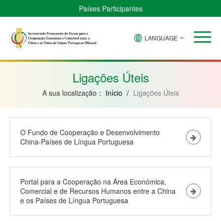
Países Participantes
LANGUAGE
Brasil
Cabo
China
Guiné-
Angola
Guiné
Verde
Bissau
Moçambique
Equatorial
Ligações Úteis
A sua localização：
Início
/
Ligações Úteis
O Fundo de Cooperação e Desenvolvimento
China-Países de Língua Portuguesa
Portal para a Cooperação na Área Económica,
Comercial e de Recursos Humanos entre a China
e os Países de Língua Portuguesa