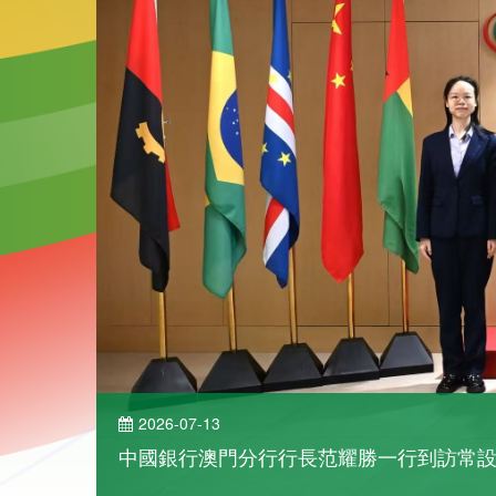
2026-07-09
中葡文化週歌舞匯演京城登場
了解詳情
2026年7月9日傍晚，第十八屆中國—葡語國家文化