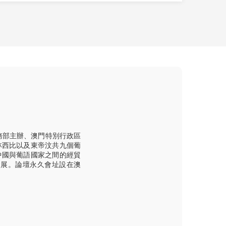
務部主辦、澳門特別行政區
林西比以及東帝汶共九個葡
中國與葡語國家之間的經貿
發展。論壇永久會址設在澳