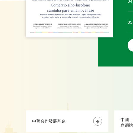
04
05
中國—
中葡合作發展基金
息網站