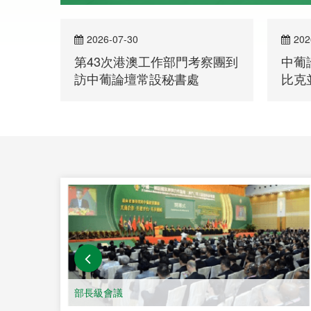
2026-07-27
202
察團到
中葡論壇常設秘書處訪問莫桑
中葡
比克並參加中葡企業經貿合作
問佛
洽談會
第六屆部長級會議