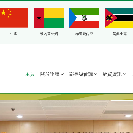
中國
幾內亞比紹
赤道幾內亞
莫桑比克
主頁
關於論壇
部長級會議
經貿資訊