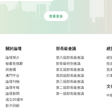
查看更多
關於論壇
部長級會議
經
論壇簡介
第六屆部長級會議
經
秘書長致辭
部長級特別會議
投
與會國
第五屆部長級會議
貿
澳門平台
第四屆部長級會議
行
論壇刊物
第三屆部長級會議
文
論壇年報
第二屆部長級會議
論壇新聞
第一屆部長級會議
中
成立20週年
影片回顧