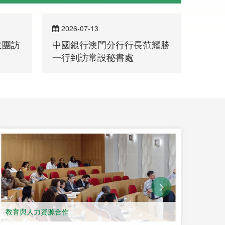
2026-07-09
202
范耀勝
中葡文化週歌舞匯演京城登場
青海
文化
文化交流
教育