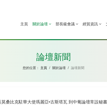
主頁
關於論壇
部長級會議
經貿資訊
中國
幾內亞比紹
赤道幾內亞
莫桑比克
論壇新聞
您的位置：
主頁
/
關於論壇
/
論壇新聞
長莫桑比克駐華大使瑪麗亞•古斯塔瓦 到中葡論壇常設秘