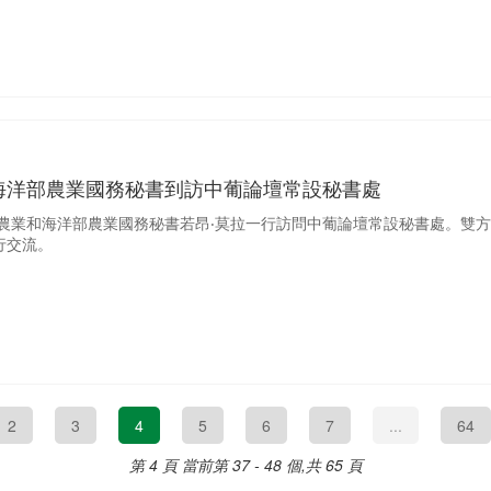
海洋部農業國務秘書到訪中葡論壇常設秘書處
萄牙農業和海洋部農業國務秘書若昂‧莫拉一行訪問中葡論壇常設秘書處。雙
行交流。
2
3
4
5
6
7
...
64
第 4 頁
當前第 37 - 48 個,共 65 頁