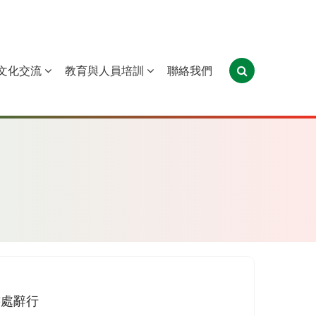
文化交流
教育與人員培訓
聯絡我們
葡萄牙
聖多美和普林西比
東帝汶
書處辭行