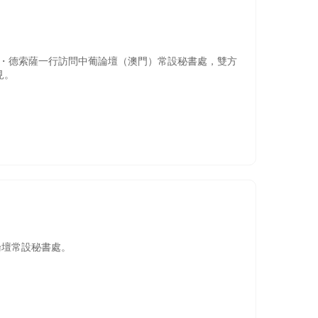
唐・德索薩一行訪問中葡論壇（澳門）常設秘書處，雙方
見。
問中葡論壇常設秘書處。