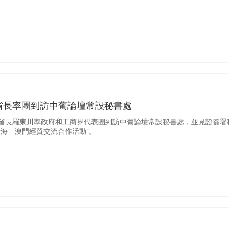
省長率團到訪中葡論壇常設秘書處
省省長羅東川率政府和工商界代表團到訪中葡論壇常設秘書處，並見證簽署
5青海—澳門經貿交流合作活動”。