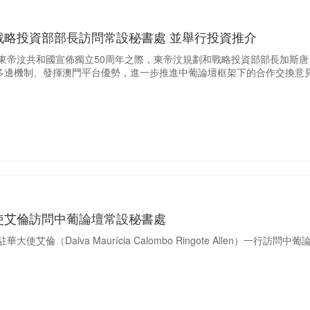
戰略投資部部長訪問常設秘書處 並舉行投資推介
紀念東帝汶共和國宣佈獨立50周年之際，東帝汶規劃和戰略投資部部長加斯
多邊機制、發揮澳門平台優勢，進一步推進中葡論壇框架下的合作交換意
使艾倫訪問中葡論壇常設秘書處
大使艾倫（Dalva Maurícia Calombo Ringote Allen）一行訪