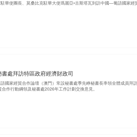
國家駐華使團長、莫桑比克駐華大使瑪麗亞•古斯塔瓦到訪中國—葡語國家
秘書處拜訪特區政府經濟財政司
—葡語國家經貿合作論壇（澳門）常設秘書處季先峥秘書長率領全體成員拜
合作行動綱領及秘書處2026年工作計劃交換意見。