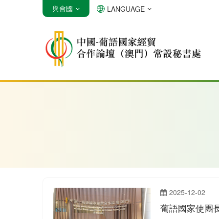
與會國
LANGUAGE
安哥拉
巴西
佛得角
2025-12-02
葡語國家使團