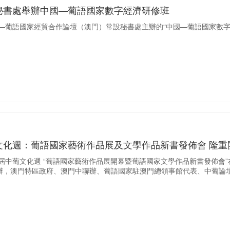
秘書處舉辦中國—葡語國家數字經濟研修班
中國—葡語國家經貿合作論壇（澳門）常設秘書處主辦的“中國—葡語國家數
文化週：葡語國家藝術作品展及文學作品新書發佈會 隆重
七屆中葡文化週 “葡語國家藝術作品展開幕暨葡語國家文學作品新書發佈
辦，澳門特區政府、澳門中聯辦、葡語國家駐澳門總領事館代表、中葡論