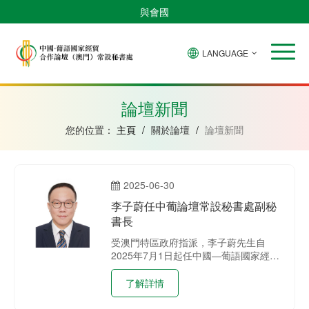
與會國
LANGUAGE
安
巴
佛
中
幾
赤
莫
葡
聖
東
哥
西
得
國
內
道
桑
萄
多
帝
拉
角
亞
幾
比
牙
美
汶
論壇新聞
比
內
克
和
紹
亞
普
您的位置：
主頁
/
關於論壇
/
論壇新聞
林
西
比
2025-06-30
李子蔚任中葡論壇常設秘書處副秘
書長
受澳門特區政府指派，李子蔚先生自
2025年7月1日起任中國—葡語國家經貿
合作論壇（澳門）常設秘書處副秘書長
職務，接替前副秘書長黃偉麟先生。
了解詳情