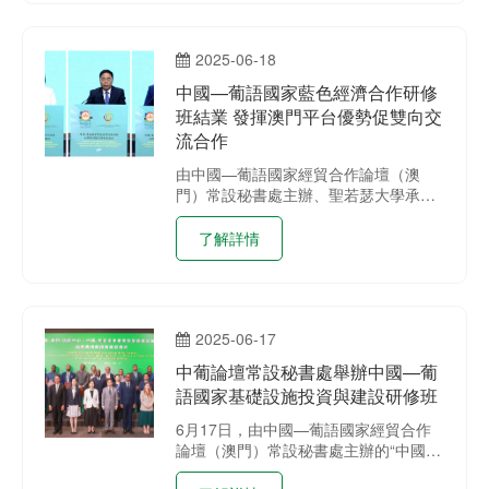
2025-06-18
中國—葡語國家藍色經濟合作研修
班結業 發揮澳門平台優勢促雙向交
流合作
由中國—葡語國家經貿合作論壇（澳
門）常設秘書處主辦、聖若瑟大學承辦
的“中國—葡語國家藍色經濟合作研修
班”6月18日在澳門旅遊塔舉行結業典禮
了解詳情
暨證書頒發儀式。中葡論壇（澳門）常
設秘書處秘書長季先峥、聖若瑟大學副
校長農韻淇、研修班輪值班長卡洛斯‧儒
尼奥爾等出席典禮並致辭。
2025-06-17
中葡論壇常設秘書處舉辦中國—葡
語國家基礎設施投資與建設研修班
6月17日，由中國—葡語國家經貿合作
論壇（澳門）常設秘書處主辦的“中國—
葡語國家基礎設施投資與建設研修班”在