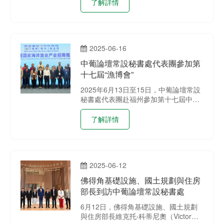
澳門旅遊塔舉行結業典禮暨證書頒發儀
了解詳情
式。
2025-06-16
中葡論壇常設秘書處代表團參加第
十七屆“漁博會”
2025年6月13日至15日，中葡論壇常設
秘書處代表團赴福州參加第十七屆中國
（福州）國際漁業博覽會（以下簡稱“漁
博會”）系列活動。代表團包括秘書處成
了解詳情
員、駐華使館代表、澳門中聯辦經濟部
代表以及中國與葡語國家藍色經濟合作
研修班學員。
2025-06-12
佛得角基礎設施、國土規劃與住房
部長到訪中葡論壇常設秘書處
6月12日，佛得角基礎設施、國土規劃
與住房部長維克托‧科蒂尼奧（Victor