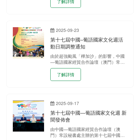
家廣電視聽領域交流合作，增進中國和
了解詳情
葡語國家之間的文化交流，中葡論壇
（澳門）常設秘書處延續去年成功首辦
“中葡視聽作品展播活動”的成效，今年
於第十七屆中國—葡語國家文化週期間
2025-09-23
繼續舉辦“2025中國—葡語國家視聽合
作機制作品展播活動”，包括線下展映
第十七屆中國–葡語國家文化週活
《靈感‧大灣區—一個法國漢學家的中國
動日期調整通知
南方調查》及主創見面會等活動。
由於超強颱風「樺加沙」的影響，中國
—葡語國家經貿合作論壇（澳門）常設
秘書處對第十七屆中國–葡語國家文化週
（澳門站）的活動日期作出適當調整
了解詳情
2025-09-17
第十七屆中國—葡語國家文化週 新
聞發佈會
由中國—葡語國家經貿合作論壇（澳
門）常設秘書處主辦的第十七屆中國－