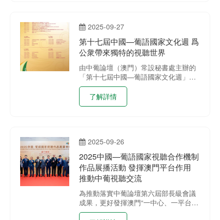
力。
2025-09-27
第十七屆中國—葡語國家文化週 爲
公衆帶來獨特的視聽世界
由中葡論壇（澳門）常設秘書處主辦的
「第十七屆中國—葡語國家文化週」，
於9月28日在澳門漁人碼頭勵駿大道盛
大開幕。本屆文化週陣容鼎盛，匯聚來
了解詳情
自中國青海省青海藝術團，以及安哥
拉、巴西、佛得角、幾內亞比紹、赤道
幾內亞、莫桑比克、葡萄牙、聖多美和
普林西比、東帝汶等九大葡語國家的文
2025-09-26
化藝術團隊，聯同澳門本地藝團，利用
澳門中葡平台，共譜中葡文化交流的絢
2025中國—葡語國家視聽合作機制
麗樂章。
作品展播活動 發揮澳門平台作用
推動中葡視聽交流
為推動落實中葡論壇第六屆部長級會議
成果，更好發揮澳門“一中心、一平台、
一基地”的輻射作用，加強中國與葡語國