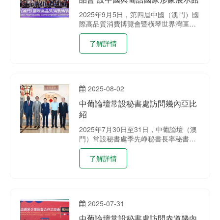
2025年9月5日，第四屆中國（澳門）國
際高品質消費博覽會暨橫琴世界灣區論
壇在澳門及橫琴舉行。中葡論壇常設秘
書處在高品會會場設立中國與葡語國家
了解詳情
形象展示館，秘書處成員出席高品會開
館儀式以及橫琴世界灣區論壇活動。
2025-08-02
中葡論壇常設秘書處訪問幾內亞比
紹
2025年7月30日至31日，中葡論壇（澳
門）常設秘書處季先峥秘書長率秘書處
代表團訪問幾內亞比紹。期間，代表團
拜會了中國駐幾內亞比紹大使楊仁火、
了解詳情
幾內亞比紹經濟計劃與區域一體化部部
長桑布，舉辦了中葡論壇常設秘書處招
待會，並考察了中資企業。
2025-07-31
中葡論壇常設秘書處訪問赤道幾內