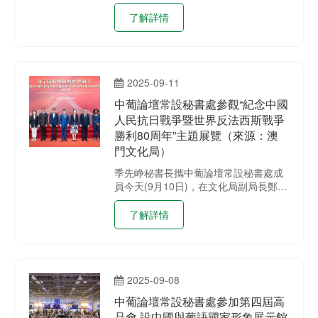
葡語國家文化週將於今年9月26日至11
月18日隆重舉行。本屆邀請中國與葡語
了解詳情
國家文藝團體、手工藝師、廚師等，來
澳門開展文化交流活動，歌舞團更首次
計劃赴北京市和中山市演出。主辦單位9
月17日在中葡綜合體新聞中心舉行新聞
2025-09-11
發佈會，常設秘書處秘書長季先峥，副
秘書長謝穎、東晨光及輔助辦公室代主
中葡論壇常設秘書處參觀“紀念中國
任李藻森等出席並介紹活動相關情況。
人民抗日戰爭暨世界反法西斯戰爭
勝利80周年”主題展覽（來源：澳
門文化局）
季先峥秘書長攜中葡論壇常設秘書處成
員今天(9月10日)，在文化局副局長鄭繼
明陪同下前往中國與葡語國家商貿合作
服務平台綜合體參觀“為了民族解放與世
了解詳情
界和平 — 紀念中國人民抗日戰爭暨世界
反法西斯戰爭勝利80周年”主題展覽。
2025-09-08
中葡論壇常設秘書處參加第四屆高
品會 設中國與葡語國家形象展示館