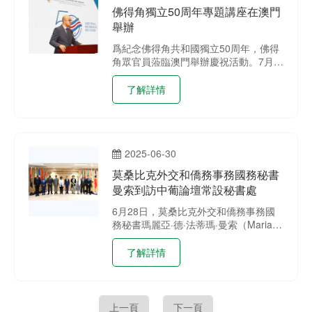
佛得角獨立50周年專題講座在澳門
舉辦
爲紀念佛得角共和國獨立50周年，佛得
角眾官員蒞臨澳門舉辦慶祝活動。7月3
日，佛得角內政部部長保羅‧羅沙到訪中
葡論壇（澳門）常設秘書處，就發揮澳
了解詳情
門平台作用，推進中葡論壇框架下合作
交換意見。季先峥秘書長和秘書處副秘
書長謝穎、東晨光和李子蔚，以及佛得
角派駐代表米格爾參加會見。
2025-06-30
莫桑比克外交和僑務事務國務秘書
曼索到訪中葡論壇常設秘書處
6月28日，莫桑比克外交和僑務事務國
務秘書瑪麗亞·德·法蒂瑪·曼索（Maria
de Fátima Manso）訪問中葡論壇（澳
門）常設秘書處。
了解詳情
上一頁
下一頁