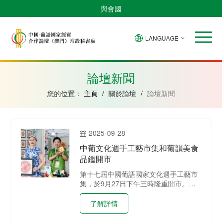
與會國
LANGUAGE
安
巴
佛
中
幾
赤
莫
葡
聖
東
哥
西
得
國
內
道
桑
萄
多
帝
拉
角
亞
幾
比
牙
美
汶
論壇新聞
比
內
克
和
紹
亞
普
您的位置：
主頁
/
關於論壇
/
論壇新聞
林
西
比
2025-09-28
中葡文化週手工藝市集和葡韻美食
品鑑開市
第十七屆中國葡語國家文化週手工藝市
集，於9月27日下午三時隆重開市。本
屆市集特別邀請了來自浙江省的兩位高
級別非遺項目代表性傳承人，現場展示
了解詳情
浦江剪紙與“十字花”刺繡的精湛技藝，
讓公眾親身體驗中國傳統手工藝的魅