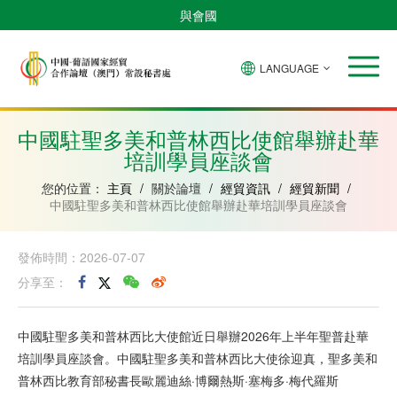
與會國
LANGUAGE
安
巴
佛
中
幾
赤
莫
葡
聖
東
哥
西
得
國
內
道
桑
萄
多
帝
拉
角
亞
幾
比
牙
美
汶
中國駐聖多美和普林西比使館舉辦赴華
比
內
克
和
培訓學員座談會
紹
亞
普
林
西
您的位置：
主頁
/
關於論壇
/
經貿資訊
/
經貿新聞
/
比
中國駐聖多美和普林西比使館舉辦赴華培訓學員座談會
發佈時間：2026-07-07
分享至：
中國駐聖多美和普林西比大使館近日舉辦2026年上半年聖普赴華
培訓學員座談會。中國駐聖多美和普林西比大使徐迎真，聖多美和
普林西比教育部秘書長歐麗迪絲·博爾熱斯·塞梅多·梅代羅斯