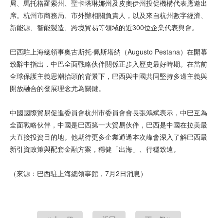
局、馬托格羅索州、聖卡塔琳娜州及皮奧伊州投促機構代表應邀出
席。杭州市商務局、市外辦相關負責人，以及來自杭州數字經濟、
新能源、智能製造、跨境貿易等領域的近300位企業代表與會。
巴西駐上海總領事奧古斯托·佩斯塔納（Augusto Pestana）在開幕
致辭中指出，中巴全面戰略伙伴關係正步入歷史最好時期。在當前
全球保護主義思潮抬頭的背景下，巴西與中國共同堅持多邊主義與
開放融合的發展理念尤為關鍵。
中國國際貿易促進委員會杭州市委員會會長張鴻斌表示，中巴互為
全面戰略伙伴，中國是巴西第一大貿易伙伴，巴西是中國在拉美最
大直接投資目的地。他期待更多企業通過本次峰會深入了解巴西最
新引資政策與配套金融方案，穩健「出海」、行穩致遠。
（來源：巴西駐上海總領事館，7月2日消息）