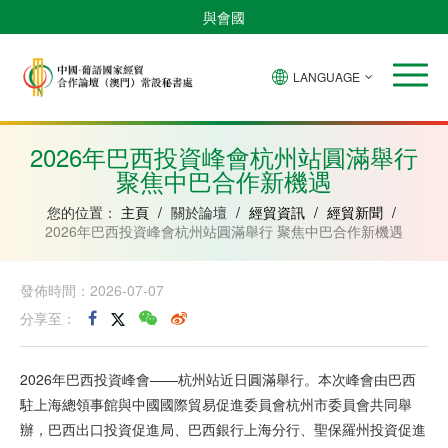
與會國
LANGUAGE
安
巴
佛
中
幾
赤
莫
葡
聖
東
哥
西
得
國
內
道
桑
萄
多
帝
拉
角
亞
幾
比
牙
美
汶
2026年巴西投資峰會杭州站圓滿舉行
比
內
克
和
聚焦中巴合作新機遇
紹
亞
普
林
西
您的位置：
主頁
/
關於論壇
/
經貿資訊
/
經貿新聞
/
比
2026年巴西投資峰會杭州站圓滿舉行 聚焦中巴合作新機遇
發佈時間：2026-07-07
分享至：
2026年巴西投資峰會——杭州站近日圓滿舉行。本次峰會由巴西
駐上海總領事館與中國國際貿易促進委員會杭州市委員會共同舉
辦，巴西出口投資促進局、巴西銀行上海分行、聖保羅州投資促進