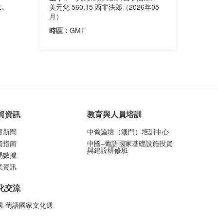
業。
美元兌 560.15 西非法郎（2026年05
月）
時區：
GMT
貿資訊
教育與人員培訓
貿新聞
中葡論壇（澳門）培訓中心
資指南
中國–葡語國家基礎設施投資
與建設研修班
易數據
業資訊
化交流
國-葡語國家文化週