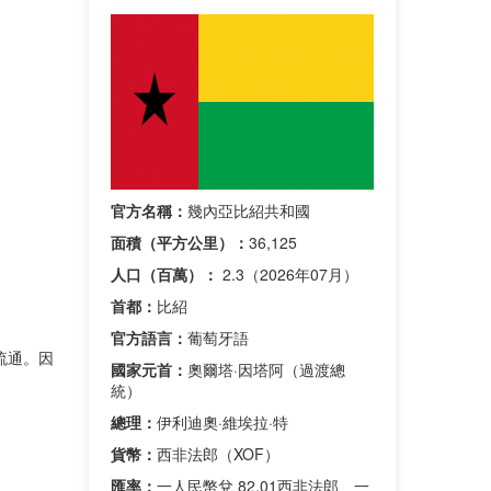
官方名稱：
幾內亞比紹共和國
面積（平方公里）：
36,125
人口（百萬）：
2.3（2026年07月）
首都：
比紹
官方語言：
葡萄牙語
流通。因
國家元首：
奧爾塔·因塔阿（過渡總
統）
總理：
伊利迪奧·維埃拉·特
貨幣：
西非法郎（XOF）
匯率：
一人民幣兌 82.01西非法郎、一