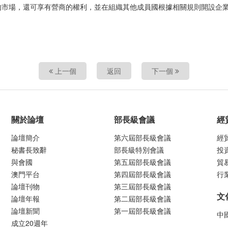
的市場，還可享有營商的權利，並在組織其他成員國根據相關規則開設企
上一個
返回
下一個
關於論壇
部長級會議
經
論壇簡介
第六屆部長級會議
經
秘書長致辭
部長級特別會議
投
與會國
第五屆部長級會議
貿
澳門平台
第四屆部長級會議
行
論壇刊物
第三屆部長級會議
文
論壇年報
第二屆部長級會議
論壇新聞
第一屆部長級會議
中
成立20週年