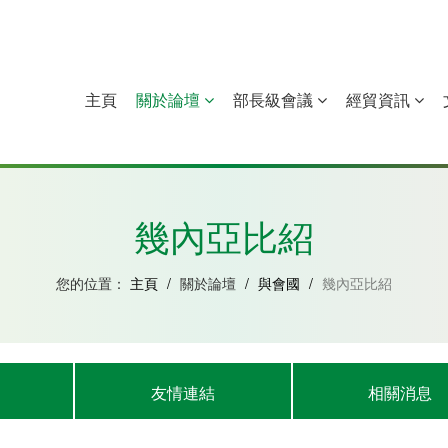
主頁
關於論壇
部長級會議
經貿資訊
中國
幾內亞比紹
赤道幾內亞
莫桑比克
幾內亞比紹
您的位置：
主頁
/
關於論壇
/
與會國
/
幾內亞比紹
友情連結
相關消息