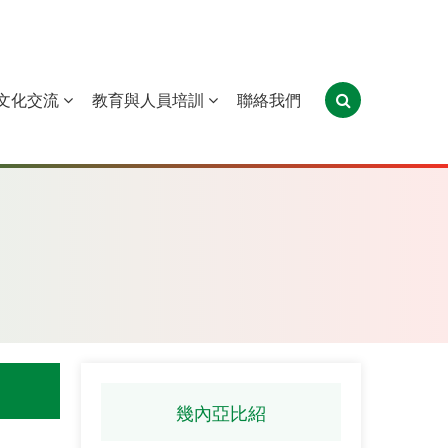
文化交流
教育與人員培訓
聯絡我們
葡萄牙
聖多美和普林西比
東帝汶
幾內亞比紹