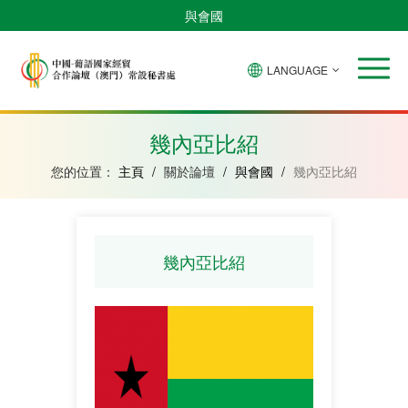
與會國
LANGUAGE
安
巴
佛
中
幾
赤
莫
葡
聖
東
哥
西
得
國
內
道
桑
萄
多
帝
拉
角
亞
幾
比
牙
美
汶
幾內亞比紹
比
內
克
和
紹
亞
普
您的位置：
主頁
/
關於論壇
/
與會國
/
幾內亞比紹
林
西
比
幾內亞比紹