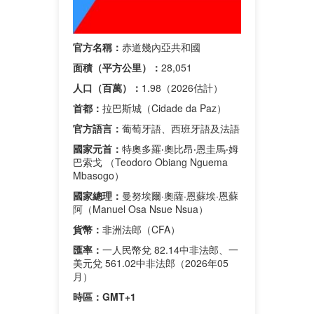
官方名稱：
赤道幾內亞共和國
面積（平方公里）：
28,051
人口（百萬）：
1.98（2026估計）
首都：
拉巴斯城（Cidade da Paz）
官方語言：
葡萄牙語、西班牙語及法語
國家元首：
特奧多羅‧奧比昂‧恩圭馬‧姆
巴索戈 （Teodoro Obiang Nguema
Mbasogo）
國家總理：
曼努埃爾·奧薩·恩蘇埃·恩蘇
阿（Manuel Osa Nsue Nsua）
貨幣：
非洲法郎（CFA）
匯率：
一人民幣兌 82.14中非法郎、一
美元兌 561.02中非法郎（2026年05
月）
時區：
GMT+1