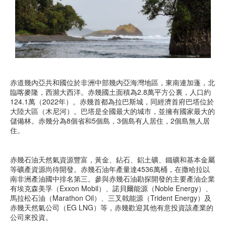
赤道幾內亞共和國位於非洲中部幾內亞海灣地區，東南連加蓬，北
臨喀麥隆，西瀕大西洋。赤幾國土面積為2.8萬平方公裏，人口約
124.1萬（2022年）。赤幾首都為拉巴斯城，同經濟首府巴塔位於
大陸大區（木尼河）。巴塔是全國最大的城市，並擁有國家最大的
儲備林。赤幾分為8個省和5個島，3個島有人居住，2個島無人居
住。
赤幾石油天然氣資源豐富，黃金、鉆石、鋁土礦、鐵礦和基本金屬
等礦產資源尚待開發。赤幾石油年產量達4536萬桶，在撒哈拉以
南非洲產油國中排名第三。參與赤幾石油勘探開發的主要產油企業
有埃克森美孚（Exxon Mobil）、諾貝爾能源（Noble Energy）、
馬拉松石油（Marathon Oil）、三叉戟能源（Trident Energy）及
赤幾天然氣公司（EG LNG）等，赤幾歡迎其他有意投資該產業的
公司來投資。