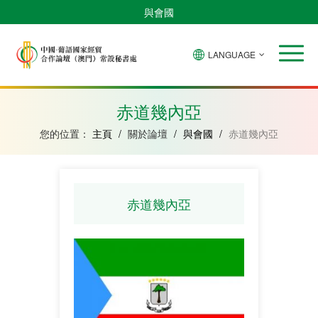
與會國
LANGUAGE
安
巴
佛
中
幾
赤
莫
葡
聖
東
哥
西
得
國
內
道
桑
萄
多
帝
拉
角
亞
幾
比
牙
美
汶
赤道幾內亞
比
內
克
和
紹
亞
普
您的位置：
主頁
/
關於論壇
/
與會國
/
赤道幾內亞
林
西
比
赤道幾內亞