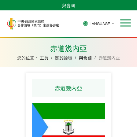
與會國
LANGUAGE
安
巴
佛
中
幾
赤
莫
葡
聖
東
哥
西
得
國
內
道
桑
萄
多
帝
拉
角
亞
幾
比
牙
美
汶
赤道幾內亞
比
內
克
和
紹
亞
普
您的位置：
主頁
/
關於論壇
/
與會國
/
赤道幾內亞
林
西
比
赤道幾內亞