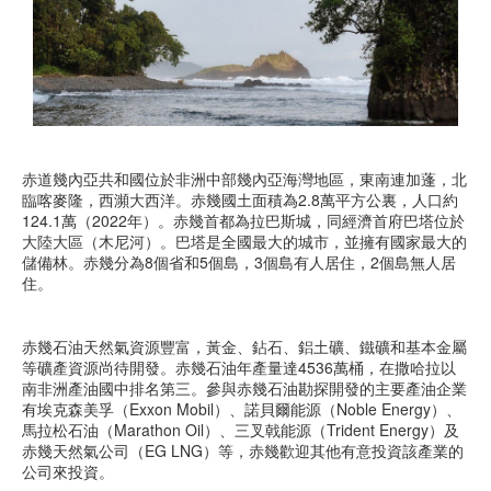
赤道幾內亞共和國位於非洲中部幾內亞海灣地區，東南連加蓬，北
臨喀麥隆，西瀕大西洋。赤幾國土面積為2.8萬平方公裏，人口約
124.1萬（2022年）。赤幾首都為拉巴斯城，同經濟首府巴塔位於
大陸大區（木尼河）。巴塔是全國最大的城市，並擁有國家最大的
儲備林。赤幾分為8個省和5個島，3個島有人居住，2個島無人居
住。
赤幾石油天然氣資源豐富，黃金、鉆石、鋁土礦、鐵礦和基本金屬
等礦產資源尚待開發。赤幾石油年產量達4536萬桶，在撒哈拉以
南非洲產油國中排名第三。參與赤幾石油勘探開發的主要產油企業
有埃克森美孚（Exxon Mobil）、諾貝爾能源（Noble Energy）、
馬拉松石油（Marathon Oil）、三叉戟能源（Trident Energy）及
赤幾天然氣公司（EG LNG）等，赤幾歡迎其他有意投資該產業的
公司來投資。