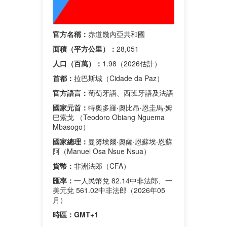
官方名稱：
赤道幾內亞共和國
面積（平方公里）：
28,051
人口（百萬）：
1.98（2026估計）
首都：
拉巴斯城（Cidade da Paz）
官方語言：
葡萄牙語、西班牙語及法語
國家元首：
特奧多羅‧奧比昂‧恩圭馬‧姆
巴索戈 （Teodoro Obiang Nguema
Mbasogo）
國家總理：
曼努埃爾·奧薩·恩蘇埃·恩蘇
阿（Manuel Osa Nsue Nsua）
貨幣：
非洲法郎（CFA）
匯率：
一人民幣兌 82.14中非法郎、一
美元兌 561.02中非法郎（2026年05
月）
時區：
GMT+1