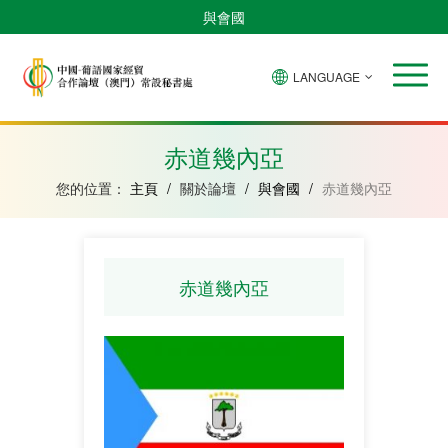
與會國
LANGUAGE
安
巴
佛
中
幾
赤
莫
葡
聖
東
哥
西
得
國
內
道
桑
萄
多
帝
拉
角
亞
幾
比
牙
美
汶
赤道幾內亞
比
內
克
和
紹
亞
普
您的位置：
主頁
/
關於論壇
/
與會國
/
赤道幾內亞
林
西
比
赤道幾內亞