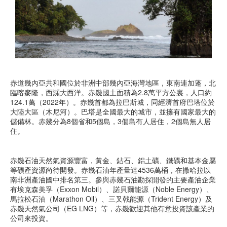
赤道幾內亞共和國位於非洲中部幾內亞海灣地區，東南連加蓬，北
臨喀麥隆，西瀕大西洋。赤幾國土面積為2.8萬平方公裏，人口約
124.1萬（2022年）。赤幾首都為拉巴斯城，同經濟首府巴塔位於
大陸大區（木尼河）。巴塔是全國最大的城市，並擁有國家最大的
儲備林。赤幾分為8個省和5個島，3個島有人居住，2個島無人居
住。
赤幾石油天然氣資源豐富，黃金、鉆石、鋁土礦、鐵礦和基本金屬
等礦產資源尚待開發。赤幾石油年產量達4536萬桶，在撒哈拉以
南非洲產油國中排名第三。參與赤幾石油勘探開發的主要產油企業
有埃克森美孚（Exxon Mobil）、諾貝爾能源（Noble Energy）、
馬拉松石油（Marathon Oil）、三叉戟能源（Trident Energy）及
赤幾天然氣公司（EG LNG）等，赤幾歡迎其他有意投資該產業的
公司來投資。