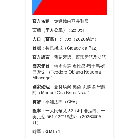
官方名稱：
赤道幾內亞共和國
面積（平方公里）：
28,051
人口（百萬）：
1.98（2026估計）
首都：
拉巴斯城（Cidade da Paz）
官方語言：
葡萄牙語、西班牙語及法語
國家元首：
特奧多羅‧奧比昂‧恩圭馬‧姆
巴索戈 （Teodoro Obiang Nguema
Mbasogo）
國家總理：
曼努埃爾·奧薩·恩蘇埃·恩蘇
阿（Manuel Osa Nsue Nsua）
貨幣：
非洲法郎（CFA）
匯率：
一人民幣兌 82.14中非法郎、一
美元兌 561.02中非法郎（2026年05
月）
時區：
GMT+1