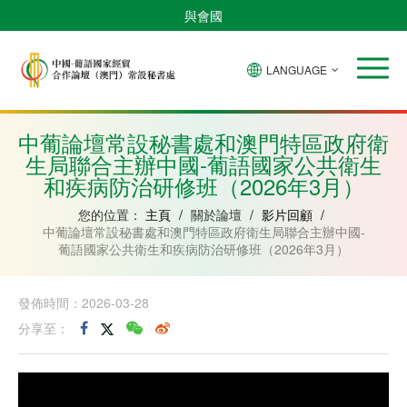
與會國
LANGUAGE
安
巴
佛
中
幾
赤
莫
葡
聖
東
哥
西
得
國
內
道
桑
萄
多
帝
拉
角
亞
幾
比
牙
美
汶
中葡論壇常設秘書處和澳門特區政府衛
比
內
克
和
生局聯合主辦中國-葡語國家公共衛生
紹
亞
普
林
和疾病防治研修班（2026年3月）
西
比
您的位置：
主頁
/
關於論壇
/
影片回顧
/
中葡論壇常設秘書處和澳門特區政府衛生局聯合主辦中國-
葡語國家公共衛生和疾病防治研修班（2026年3月）
發佈時間：2026-03-28
分享至：