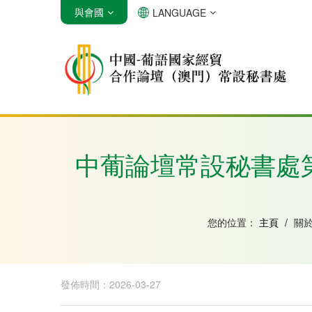
與會國
LANGUAGE
安哥拉
巴西
佛得角
中葡論壇常設秘書處第
您的位置：
主頁
/
關
發佈時間：2026-03-27