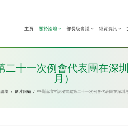
主頁
關於論壇
部長級會議
經貿資訊
中國
幾內亞比紹
赤道幾內亞
莫桑比克
二十一次例會代表團在深圳考
月）
於論壇
/
影片回顧
/
中葡論壇常設秘書處第二十一次例會代表團在深圳考察