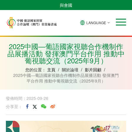
與會國
LANGUAGE
安
巴
佛
中
幾
赤
莫
葡
聖
東
哥
西
得
國
內
道
桑
萄
多
帝
拉
角
亞
幾
比
牙
美
汶
2025中國—葡語國家視聽合作機制作
比
內
克
和
品展播活動 發揮澳門平台作用 推動中
紹
亞
普
林
葡視聽交流（2025年9月）
西
比
您的位置：
主頁
/
關於論壇
/
影片回顧
/
2025中國—葡語國家視聽合作機制作品展播活動 發揮澳門
平台作用 推動中葡視聽交流（2025年9月）
發佈時間：2025-09-26
分享至：