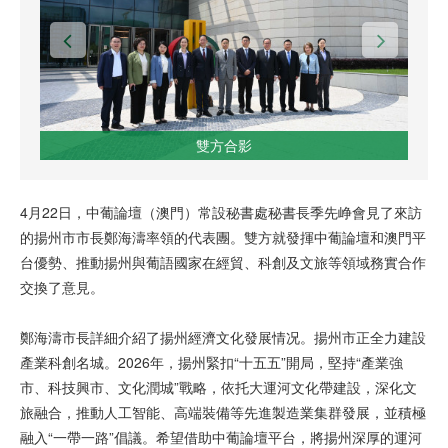
雙方合影
4月22日，中葡論壇（澳門）常設秘書處秘書長季先峥會見了來訪
的揚州市市長鄭海濤率領的代表團。雙方就發揮中葡論壇和澳門平
台優勢、推動揚州與葡語國家在經貿、科創及文旅等領域務實合作
交換了意見。
鄭海濤市長詳細介紹了揚州經濟文化發展情况。揚州市正全力建設
產業科創名城。2026年，揚州緊扣“十五五”開局，堅持“產業強
市、科技興市、文化潤城”戰略，依托大運河文化帶建設，深化文
旅融合，推動人工智能、高端裝備等先進製造業集群發展，並積極
融入“一帶一路”倡議。希望借助中葡論壇平台，將揚州深厚的運河