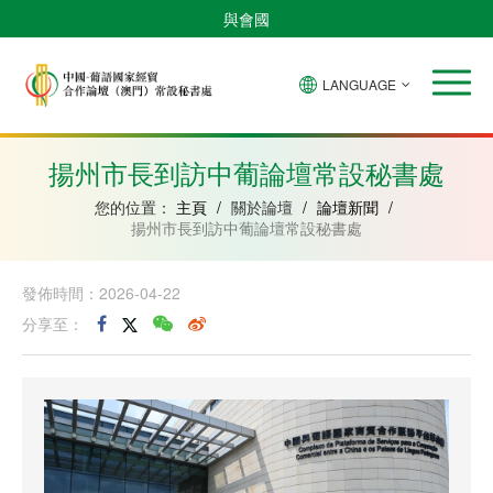
與會國
LANGUAGE
安
巴
佛
中
幾
赤
莫
葡
聖
東
哥
西
得
國
內
道
桑
萄
多
帝
拉
角
亞
幾
比
牙
美
汶
揚州市長到訪中葡論壇常設秘書處
比
內
克
和
紹
亞
普
您的位置：
主頁
/
關於論壇
/
論壇新聞
/
林
揚州市長到訪中葡論壇常設秘書處
西
比
發佈時間：2026-04-22
分享至：