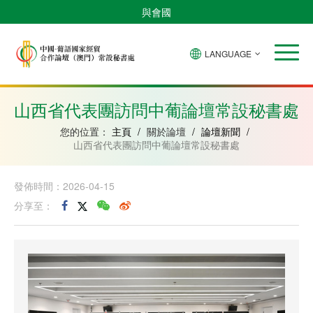
與會國
LANGUAGE
安
巴
佛
中
幾
赤
莫
葡
聖
東
哥
西
得
國
內
道
桑
萄
多
帝
拉
角
亞
幾
比
牙
美
汶
山西省代表團訪問中葡論壇常設秘書處
比
內
克
和
紹
亞
普
您的位置：
主頁
/
關於論壇
/
論壇新聞
/
林
山西省代表團訪問中葡論壇常設秘書處
西
比
發佈時間：2026-04-15
分享至：