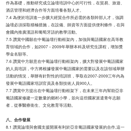
作為基礎，推動研究成立論壇培訓中心的可行性，在貿易、旅遊、
酒店管理和經濟合作等方面培養各類人才。
7.4 為便於培訓進一步擴大經貿合作所必需的各類幹部人才，強調
論壇必須採取積極措施，在設備、師資等方面提供便利條件，在與
會國內推廣漢語和葡萄牙語的教學活動。
7.5 讚賞中國願在中葡論壇行動框架內，加強與葡語國家在高等教
育領域的合作，如2007－2009年舉辦本科及研究生課程，增加獎
學金名額等。
7.6 讚賞中方願意在中葡論壇行動框架內，擴大對發展中葡語國家
的人員培訓，中方將根據發展中葡語國家的需要以及在該領域舉辦
活動的情況，舉辦有針對性的培訓班，爭取在2007-2009三年內為
發展中葡語國家培訓官員及各類技術人員900人。
7.7 讚賞中方提出在中葡論壇行動框架下，在未來三年內幫助亞非
葡語國家修建一定數量的鄉村小學，並向這些國家派遣青年志願
者，從事醫療衛生、文化教育等活動。
八、合作
發
展
8.1 讚賞論壇與會國支援開展有利於亞非葡語國家發展的合作,這一