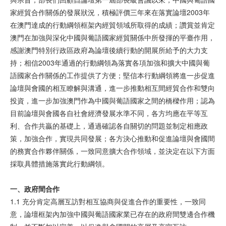
家經貿合作關係的發展狀況，積極評價三年來在落實論壇2003年
在澳門達成的行動綱領框架內經貿領域所取得的成績；讚賞並肯定
澳門在加強與深化中國與葡語國家經貿關係中所發揮的平臺作用，
感謝澳門特別行政區政府為論壇後續行動的開展所給予的大力支
持；相信2003年通過的行動綱領為落實各項加強和擴大中國與葡
語國家合作關係的工作提供了方便；堅信本行動綱領將進一步促進
論壇與會國的相互瞭解與溝通，進一步推動相互間經貿合作和雙向
投資，進一步加強澳門作為中國與葡語國家之間的橋樑作用；認為
目前論壇與會國各自社會經濟發展水準不同，各方均應在平等互
利、合作共贏的基礎上，通過確認各自關切的問題並制定相應政
策，加強合作，實現共同發展；各方決心推動和促進論壇與會國間
的務實合作夥伴關係，一致同意擴大合作領域，並決定在以下方面
採取具體措施落實此行動綱領。
一、政府
間
合作
1.1 充分肯定高層互訪對相互協商與促進合作的重要性，一致同
意，論壇框架內加強中國與葡語國家業已存在的政府間雙邊合作機