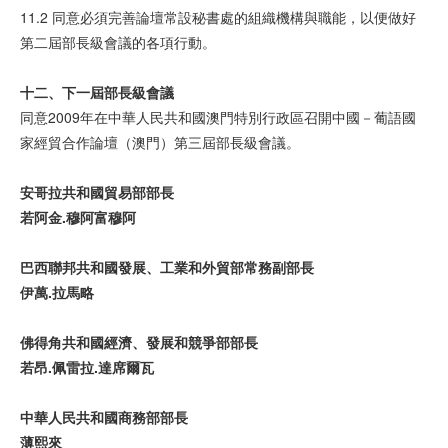
11.2 同意必須完善論壇常設秘書處的組織機構與職能，以便做好
第二屆部長級會議的各項行動。
十二、下一
屆
部
長級會議
同意2009年在中華人民共和國澳門特別行政區召開中國－葡語國
家經貿合作論壇（澳門）第三屆部長級會議。
安哥拉共和
國貿
易部部
長
若阿金
.
穆阿富穆阿
巴西
聯
邦共和
國發
展、工
業
和外
貿
部常
務
副部
長
伊
萬
.
拉
馬
略
佛得角共和
國經濟
、
發
展和
競爭
部部
長
若昂
.
佩雷拉
.
達
席
爾
瓦
中
華
人民共和
國
商
務
部部
長
薄熙
來