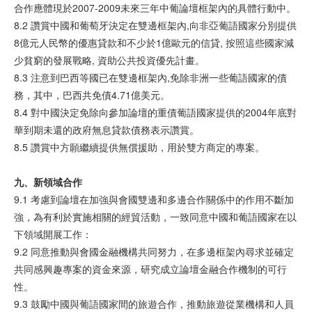
合作應體現於2007-2009未來三年中葡論壇框架內的具體行動中。
8.2 讚賞中國和葡萄牙決定在雙邊框架內,向非亞葡語國家分別提供
8億元人民幣的優惠貸款和不少於1億歐元的信貸, 按照這些國家減
少貧窮的發展戰略, 資助公共投資優先計畫。
8.3 注意到巴西等國已在雙邊框架內,免除非洲一些葡語國家的債
務，其中，巴西共免債4.71億美元。
8.4 對中國決定免除向參加論壇的重債葡語國家提供的2004年底對
華到期未還的政府無息貸款債務表示讚賞。
8.5 讚賞中方願繼續提供無償援助，用於雙方商定的專案。
九、新
領
域合作
9.1 考慮到論壇在加強與會國雙邊和多邊合作關係中的作用不斷加
強，為有利於實施相關的經貿活動，一致同意中國和葡語國家在以
下領域開展工作：
9.2 同意推動與會國金融機構共同努力，在多邊框架內尋求並確定
共同感興趣專案的資金來源，研究成立論壇金融合作機制的可行
性。
9.3 鼓勵中國與葡語國家間的旅遊合作，推動旅遊從業機構和人員