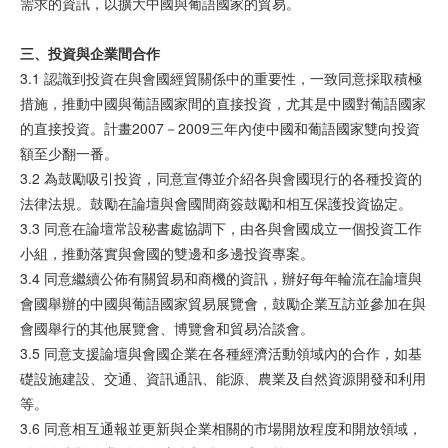
需求的資訊，以擴大中國與葡語國家的貿易。
三、投
資與
企
業間
合作
3.1 認識到投資在與會國經貿關係中的重要性，一致同意採取積極
措施，推動中國與葡語國家間的直接投資，尤其是中國對葡語國家
的直接投資。計畫2007－2009三年內使中國和葡語國家雙向投資
額至少翻一番。
3.2 為鼓勵吸引投資，同意宣傳並介紹各與會國現行的各種投資的
法律法規。鼓勵在論壇與會國間商簽鼓勵和相互保護投資協定。
3.3 同意在論壇常設秘書處協調下，由各與會國成立一個投資工作
小組，推動落實與會國的雙邊和多邊投資專案。
3.4 同意繼續公佈有關貿易和商機的資訊，辦好每年輪流在論壇與
會國舉辦的中國與葡語國家貿易展覽會，鼓勵企業互訪並參加在與
會國舉行的其他展覽會、博覽會和貿易洽談會。
3.5 同意支援論壇與會國企業在各種經濟活動領域內的合作，如基
礎設施建設、交通、資訊通訊、能源、農業及自然資源開發和利用
等。
3.6 同意相互通報並更新與企業相關的市場開放程度和開放領域，