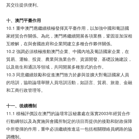
其交往提供便利。
十、澳
門
平
臺
作用
10.1 重申澳門應繼續積極發揮其平臺作用，以加強中國和葡語國
家經貿合作關係。為此，澳門將繼續開展各項業務，鞏固並加深相
互瞭解，在與會國政府和企業間建立多種合作夥伴關係。
10.2 強調必須積極推動澳門企業、中國內地及葡語國家企業，在
貿易、運輸、投資、農業與漁業合作、資源開發、基礎設施建設，
以及衛生和通訊等領域，共同開展多種形式的合作。
10.3 同意繼續鼓勵和促進澳門致力於參與並擴大對葡語國家人員
的培訓，協助論壇舉辦人員培訓活動，如語言、貿易、旅遊、金融
和工商行政管理等。
十一、後
續機
制
11.1 積極評價設在澳門的論壇常設秘書處在落實2003年經貿合作
行動綱領以及為實施與會國所制定的項目而提供的後勤和財政保障
中所發揮的作用，重申必須繼續推進這一包括相關聯絡員網路的協
調機制。