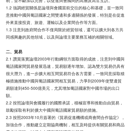
制，並不斷加以完善，以促進與會國間的高層及高官互訪。
1.2 強調經貿關係是論壇與會國當前交往的核心和基礎，並一致同
意推動中國與葡語國家之間雙邊和多邊關係的發展，特別是在促進
外來直接投資、旅遊、運輸以及企業間合作等方面。
1.3 注意到政府間合作不僅局限於經貿領域，還可以擴大到各方共
同感興趣的其他領域，以及與論壇主要業務互補的相關領域。
二、
貿
易
2.1 讚賞落實論壇2003年行動綱領方面取得的成效，注意到中國與
葡語國家間貿易發展迅速，貿易額逐年增加。認為雙方貿易仍具有
很大潛力，進一步擴大相互間貿易符合各方需要，一致同意採取積
極措施推動中國與葡語國家間相互貿易，力爭到2009年使雙邊貿
易額達到450-500億美元，尤其增加葡語國家對中國市場的出口
額。
2.2 按照論壇與會國履行的國際承諾，積極宣導和推動自由貿易，
鼓勵採取有利於擴大中國與葡語國家貿易額的措施。
2.3 按照2003年10月簽署的《貿易促進機構或商會間合作協定》，
加強合作，推動建立定期協商機制，相互及時提供有關貿易和商品