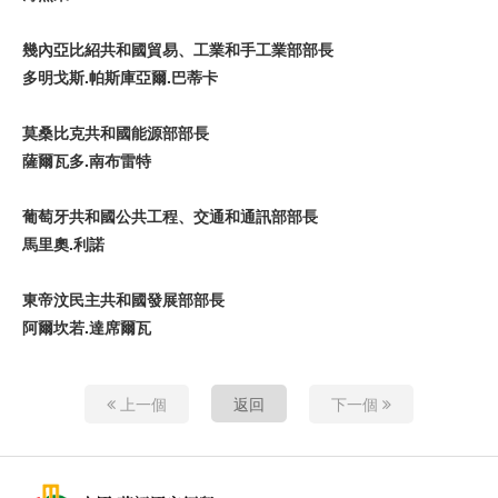
幾內亞
比
紹
共和
國貿
易、工
業
和手工
業
部部
長
多明戈斯
.
帕斯
庫亞爾
.
巴蒂卡
莫桑比克共和
國
能源部部
長
薩爾
瓦多
.
南布雷特
葡萄牙共和
國
公共工程、交通和通
訊
部部
長
馬
里
奧
.
利
諾
東
帝汶民主共和
國發
展部部
長
阿
爾
坎若
.
達
席
爾
瓦
上一個
返回
下一個