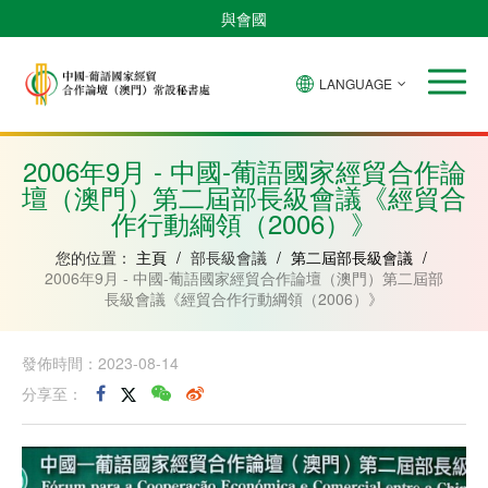
與會國
LANGUAGE
安
巴
佛
中
幾
赤
莫
葡
聖
東
哥
西
得
國
內
道
桑
萄
多
帝
拉
角
亞
幾
比
牙
美
汶
2006年9月 - 中國-葡語國家經貿合作論
比
內
克
和
壇（澳門）第二屆部長級會議《經貿合
紹
亞
普
林
作行動綱領（2006）》
西
比
您的位置：
主頁
/
部長級會議
/
第二屆部長級會議
/
2006年9月 - 中國-葡語國家經貿合作論壇（澳門）第二屆部
長級會議《經貿合作行動綱領（2006）》
發佈時間：2023-08-14
分享至：