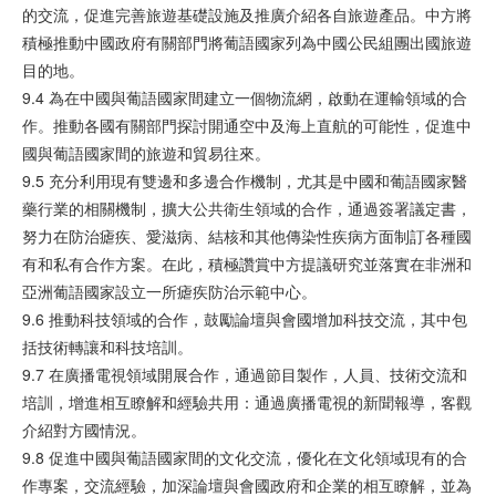
的交流，促進完善旅遊基礎設施及推廣介紹各自旅遊產品。中方將
積極推動中國政府有關部門將葡語國家列為中國公民組團出國旅遊
目的地。
9.4 為在中國與葡語國家間建立一個物流網，啟動在運輸領域的合
作。推動各國有關部門探討開通空中及海上直航的可能性，促進中
國與葡語國家間的旅遊和貿易往來。
9.5 充分利用現有雙邊和多邊合作機制，尤其是中國和葡語國家醫
藥行業的相關機制，擴大公共衛生領域的合作，通過簽署議定書，
努力在防治瘧疾、愛滋病、結核和其他傳染性疾病方面制訂各種國
有和私有合作方案。在此，積極讚賞中方提議研究並落實在非洲和
亞洲葡語國家設立一所瘧疾防治示範中心。
9.6 推動科技領域的合作，鼓勵論壇與會國增加科技交流，其中包
括技術轉讓和科技培訓。
9.7 在廣播電視領域開展合作，通過節目製作，人員、技術交流和
培訓，增進相互瞭解和經驗共用：通過廣播電視的新聞報導，客觀
介紹對方國情況。
9.8 促進中國與葡語國家間的文化交流，優化在文化領域現有的合
作專案，交流經驗，加深論壇與會國政府和企業的相互瞭解，並為