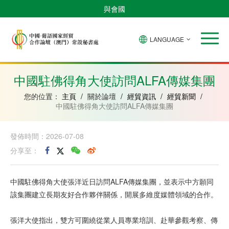
與會國
LANGUAGE
安
巴
佛
中
幾
赤
莫
葡
聖
東
哥
西
得
國
內
道
桑
萄
多
帝
拉
角
亞
幾
比
牙
美
汶
中國駐佛得角大使訪問ALFA傳媒集團
比
內
克
和
紹
亞
普
您的位置：
主頁
/
關於論壇
/
經貿資訊
/
經貿新聞
/
林
中國駐佛得角大使訪問ALFA傳媒集團
西
比
發佈時間：2026-07-08
分享至：
中國駐佛得角大使張洋近日訪問ALFA傳媒集團，並表示中方願同
該集團建立長期友好合作夥伴關係，開展多維度媒體領域的合作。
張洋大使指出，雙方可圍繞從業人員專業培訓、赴華參觀考察、傳