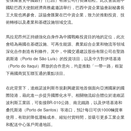
聖保羅會見中國銀行（巴西）有限公司行長陳勁松。此次會面應中
國駐巴西大使館經濟商務處邀請舉行，巴西中資企業協會副秘書長
王大龍也將參會。該協會匯聚在巴中資企業，致力於推動投資、技
術轉移以及產業和基礎設施領域交流。
馬拉尼昂州正持續強化自身作為中國戰略投資目的地的定位，此次
會晤為兩國在基礎設施、可再生能源、農業綜合企業和物流等領域
深化合作創造有利條件。其中，中國交通建設股份有限公司在聖路
易斯港（Porto de São Luís）的投資項目，以及中方對伊塔基港
（Porto do Itaqui）釋放的合作意向，均是推動「一帶一路」框架
下兩國商貿互聯互通的重點項目。
在此背景下，達維諾波利斯市規劃興建當地首個面向亞洲國家的國
際陸港，藉此進一步提升國際化水平。相關物流綜合體位於達維諾
波利斯工業區，可銜接BR-010公路、南北鐵路，以及伊塔基港和
桑托斯港（Porto de Santos）等港口，預計每日可供1000輛貨車
使用，有助於降低運輸成本、縮短付貨時間，並吸引更多工業企業
和配送中心落戶周邊地區。