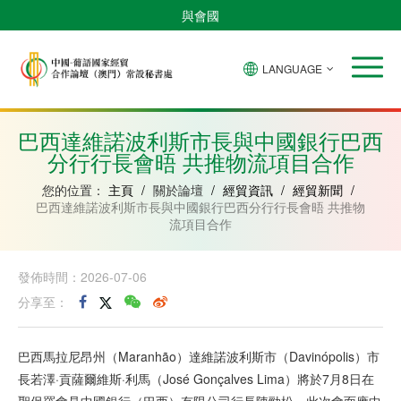
與會國
LANGUAGE
安
巴
佛
中
幾
赤
莫
葡
聖
東
哥
西
得
國
內
道
桑
萄
多
帝
拉
角
亞
幾
比
牙
美
汶
巴西達維諾波利斯市長與中國銀行巴西
比
內
克
和
分行行長會晤 共推物流項目合作
紹
亞
普
林
西
您的位置：
主頁
/
關於論壇
/
經貿資訊
/
經貿新聞
/
比
巴西達維諾波利斯市長與中國銀行巴西分行行長會晤 共推物
流項目合作
發佈時間：2026-07-06
分享至：
巴西馬拉尼昂州（Maranhão）達維諾波利斯市（Davinópolis）市
長若澤·貢薩爾維斯·利馬（José Gonçalves Lima）將於7月8日在