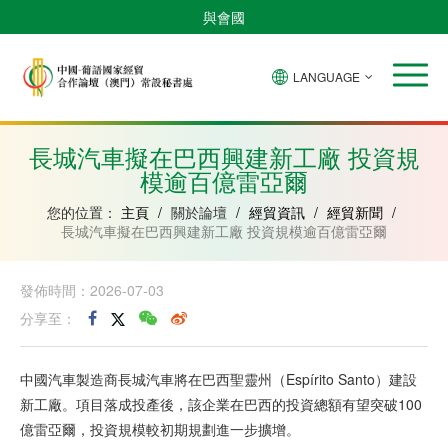
與會國
LANGUAGE
安
巴
佛
中
幾
赤
莫
葡
聖
東
哥
西
得
國
內
道
桑
萄
多
帝
拉
角
亞
幾
比
牙
美
汶
長城汽車擬在巴西興建新工廠 投資規
比
內
克
和
模逾百億雷亞爾
紹
亞
普
林
西
您的位置：
主頁
/
關於論壇
/
經貿資訊
/
經貿新聞
/
比
長城汽車擬在巴西興建新工廠 投資規模逾百億雷亞爾
發佈時間：2026-07-03
分享至：
中國汽車製造商長城汽車將在巴西聖靈州（Espírito Santo）建設
新工廠。項目落成投產後，該企業在巴西的投資總額有望突破100
億雷亞爾，投資規模較初期規劃進一步擴增。