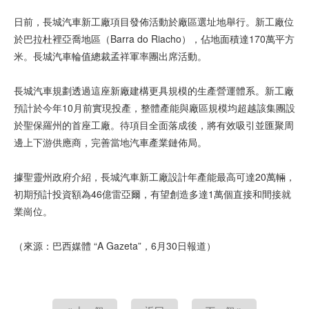
日前，長城汽車新工廠項目發佈活動於廠區選址地舉行。新工廠位
於巴拉杜裡亞喬地區（Barra do Riacho），佔地面積達170萬平方
米。長城汽車輪值總裁孟祥軍率團出席活動。
長城汽車規劃透過這座新廠建構更具規模的生產營運體系。新工廠
預計於今年10月前實現投產，整體產能與廠區規模均超越該集團設
於聖保羅州的首座工廠。待項目全面落成後，將有效吸引並匯聚周
邊上下游供應商，完善當地汽車產業鏈佈局。
據聖靈州政府介紹，長城汽車新工廠設計年產能最高可達20萬輛，
初期預計投資額為46億雷亞爾，有望創造多達1萬個直接和間接就
業崗位。
（來源：巴西媒體 “A Gazeta”，6月30日報道）