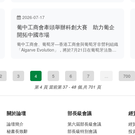
2026-07-17
葡中工商會牽頭舉辦科創大賽 助力葡企
開拓中國市場
葡中工商會、葡萄牙—香港工商會與葡萄牙非營利組織
「Algarve Evolution」，將於7月21日在葡萄牙法魯聯
合舉辦「中葡西國際科技創新大賽」推介會。
2
3
4
5
6
7
...
700
第 4 頁
當前第 37 - 48 個,共 701 頁
關於論壇
部長級會議
經
論壇簡介
第六屆部長級會議
經
秘書長致辭
部長級特別會議
投