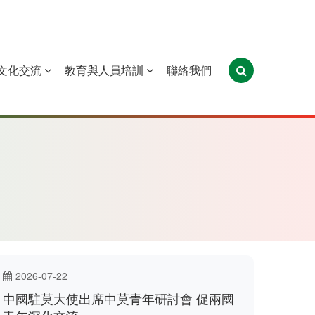
文化交流
教育與人員培訓
聯絡我們
葡萄牙
聖多美和普林西比
東帝汶
2026-07-22
中國駐莫大使出席中莫青年研討會 促兩國