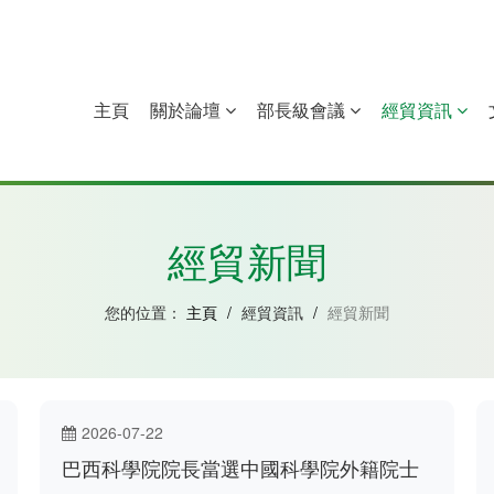
主頁
關於論壇
部長級會議
經貿資訊
中國
幾內亞比紹
赤道幾內亞
莫桑比克
經貿新聞
您的位置：
主頁
/
經貿資訊
/
經貿新聞
2026-07-22
巴西科學院院長當選中國科學院外籍院士