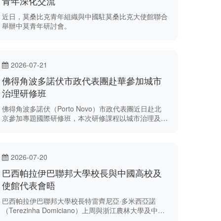
青年深化交流
近日，莫桑比克青年組織與中國駐莫桑比克大使館聯合
舉辦中莫青年研討會。
2026-07-21
佛得角波多諾伏市政代表團赴華參加城市
治理研修班
佛得角波多諾伏（Porto Novo）市政代表團近日赴北
京參加專題國際研修班，本次研修課程以城市治理及中
國式現代化為核心議題。
2026-07-20
巴西帕拉伊巴聯邦大學校長與中國高校及
使館代表會晤
巴西帕拉伊巴聯邦大學校長特雷齊尼亞·多米西亞諾
（Terezinha Domiciano）上周與浙江農林大學及中國
駐巴西大使館代表會晤。