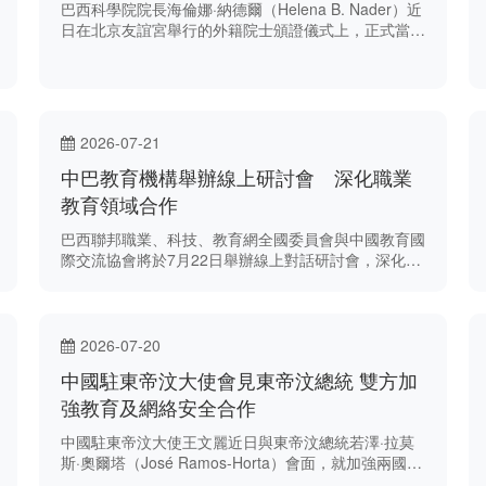
巴西科學院院長海倫娜·納德爾（Helena B. Nader）近
日在北京友誼宮舉行的外籍院士頒證儀式上，正式當選
中國科學院外籍院士。
2026-07-21
中巴教育機構舉辦線上研討會 深化職業
教育領域合作
巴西聯邦職業、科技、教育網全國委員會與中國教育國
際交流協會將於7月22日舉辦線上對話研討會，深化雙
方在職業、科學與技術教育範疇的交流合作。
2026-07-20
中國駐東帝汶大使會見東帝汶總統 雙方加
強教育及網絡安全合作
中國駐東帝汶大使王文麗近日與東帝汶總統若澤·拉莫
斯·奧爾塔（José Ramos-Horta）會面，就加強兩國在
教育、社會援助及網絡安全等領域合作交流意見。