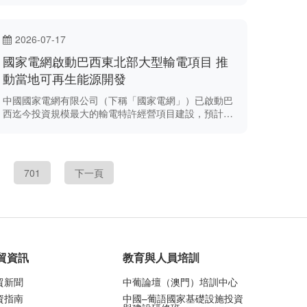
2026-07-17
國家電網啟動巴西東北部大型輸電項目 推
動當地可再生能源開發
中國國家電網有限公司（下稱「國家電網」）已啟動巴
西迄今投資規模最大的輸電特許經營項目建設，預計投
資額達230億雷亞爾。
701
下一頁
貿資訊
教育與人員培訓
貿新聞
中葡論壇（澳門）培訓中心
資指南
中國–葡語國家基礎設施投資