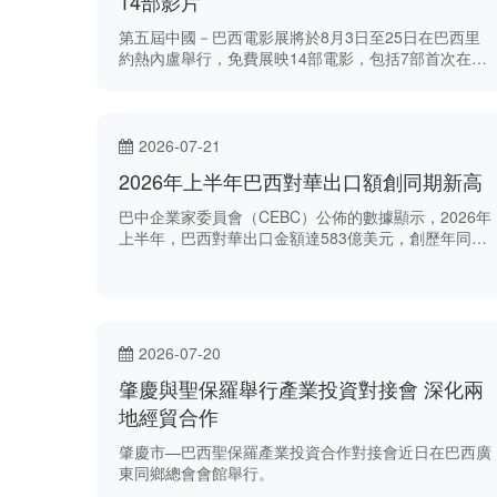
14部影片
第五屆中國－巴西電影展將於8月3日至25日在巴西里
約熱內盧舉行，免費展映14部電影，包括7部首次在巴
西展映的中國影片及7部巴西影片。
2026-07-21
2026年上半年巴西對華出口額創同期新高
巴中企業家委員會（CEBC）公佈的數據顯示，2026年
上半年，巴西對華出口金額達583億美元，創歷年同期
新高。
2026-07-20
肇慶與聖保羅舉行產業投資對接會 深化兩
地經貿合作
肇慶市—巴西聖保羅產業投資合作對接會近日在巴西廣
東同鄉總會會館舉行。