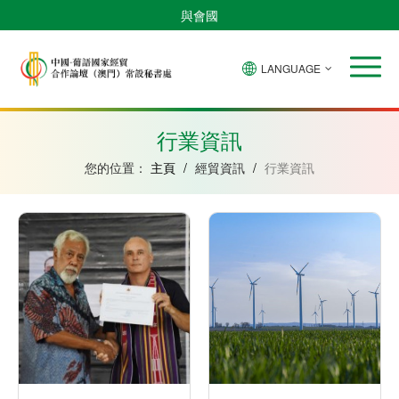
與會國
LANGUAGE
安
巴
佛
中
幾
赤
莫
葡
聖
東
哥
西
得
國
內
道
桑
萄
多
帝
拉
角
亞
幾
比
牙
美
汶
行業資訊
比
內
克
和
紹
亞
普
您的位置：
主頁
/
經貿資訊
/
行業資訊
林
西
比