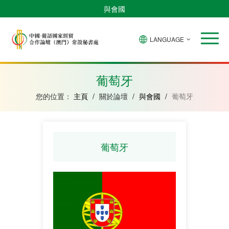
與會國
LANGUAGE
安
巴
佛
中
幾
赤
莫
葡
聖
東
哥
西
得
國
內
道
桑
萄
多
帝
拉
角
亞
幾
比
牙
美
汶
葡萄牙
比
內
克
和
紹
亞
普
您的位置：
主頁
/
關於論壇
/
與會國
/
葡萄牙
林
西
比
葡萄牙