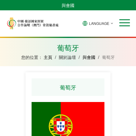
與會國
LANGUAGE
安
巴
佛
中
幾
赤
莫
葡
聖
東
哥
西
得
國
內
道
桑
萄
多
帝
拉
角
亞
幾
比
牙
美
汶
葡萄牙
比
內
克
和
紹
亞
普
您的位置：
主頁
/
關於論壇
/
與會國
/
葡萄牙
林
西
比
葡萄牙