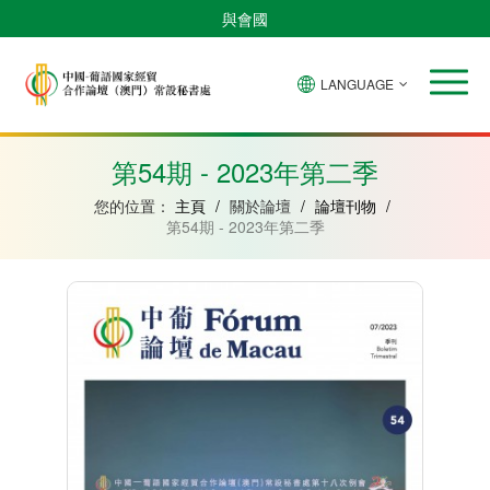
與會國
LANGUAGE
安
巴
佛
中
幾
赤
莫
葡
聖
東
哥
西
得
國
內
道
桑
萄
多
帝
拉
角
亞
幾
比
牙
美
汶
第54期 - 2023年第二季
比
內
克
和
紹
亞
普
您的位置：
主頁
/
關於論壇
/
論壇刊物
/
林
第54期 - 2023年第二季
西
比